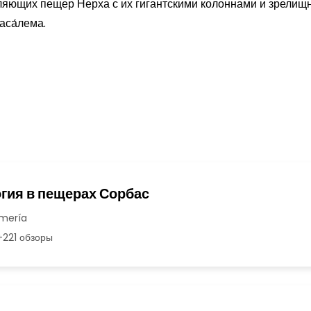
тляющих пещер Нерха с их гигантскими колоннами и зрели
са́лема.
гия в пещерах Сорбас
lmería
221 обзоры