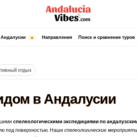
 Андалусии
Направления
Поиск и сравнение туров
🔥
ктивный отдых
гидом в Андалусии
нашими
спелеологическими экспедициями по андалузски
ую под поверхностью. Наши
спелеологические мероприяти