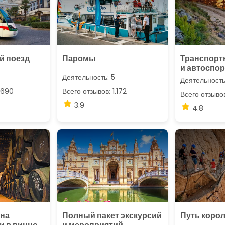
й поезд
Паромы
Транспорт
и автоспор
Деятельность: 5
Деятельность
.690
Всего отзывов: 1.172
Всего отзыво
3.9
4.8
 на
Полный пакет экскурсий
Путь коро