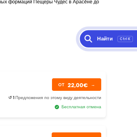
щных формаций Пещеры Чудес в Арасе́не до
Найти
Ctrl K
22,00€
OТ
→
↺ 1
Предложения по этому виду деятельности
Бесплатная отмена