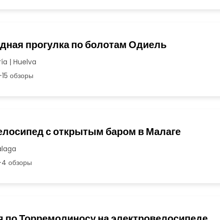
дная прогулка по болотам Одиель
a | Huelva
15 обзоры
елосипед с открытым баром в Малаге
álaga
4 обзоры
я по Торремолиносу на электровелосипеде