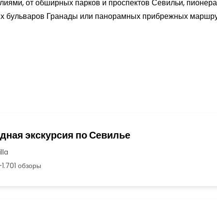
иями, от обширных парков и проспектов Севильи, пионера
их бульваров Гранады или панорамных прибрежных маршру
дная экскурсия по Севилье
lla
1.701 обзоры