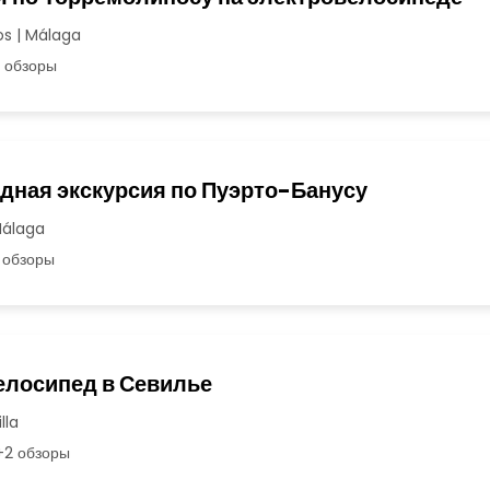
s | Málaga
 обзоры
дная экскурсия по Пуэрто-Банусу
Málaga
 обзоры
елосипед в Севилье
lla
2 обзоры