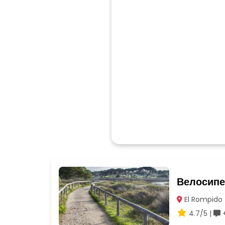
Велосипе
El Rompido 
4.7/5 |
+