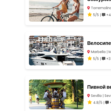
Torremolino
5/5 |
+4
Велосипе
Marbella | 
5/5 |
+3
Пивной в
Sevilla | Sevi
4.8/5 |
+