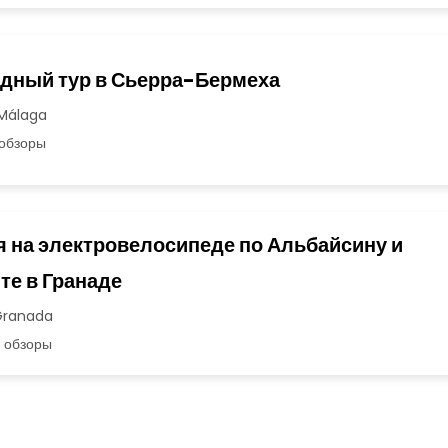
дный тур в Сьерра-Бермеха
 Málaga
обзоры
я на электровелосипеде по Альбайсину и
те в Гранаде
Granada
 обзоры