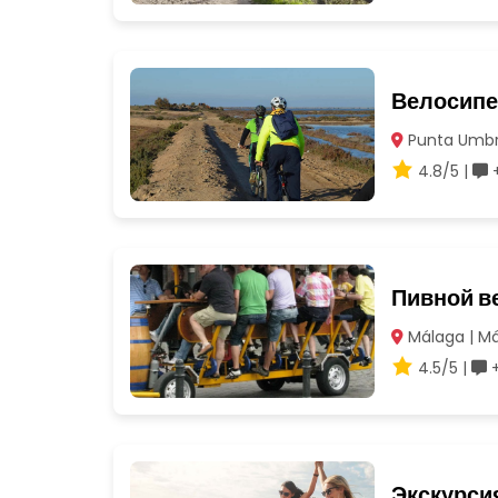
Велосипе
Punta Umbrí
4.8/5 |
+
Пивной в
Málaga | M
4.5/5 |
+
Экскурси