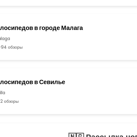
елосипедов в городе Малага
álaga
94 обзоры
елосипедов в Севилье
lla
2 обзоры