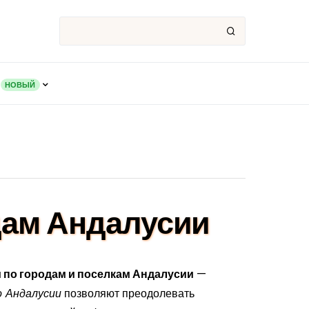
НОВЫЙ
дам Андалусии
м по городам и поселкам Андалусии
—
о Андалусии
позволяют преодолевать