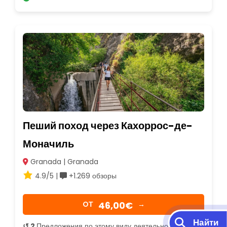
Пеший поход через Кахоррос-де-
Моначиль
Granada | Granada
4.9/5 |
+1.269 обзоры
46,00€
OТ
→
Найти
↺ 2
Предложения по этому виду деятельности