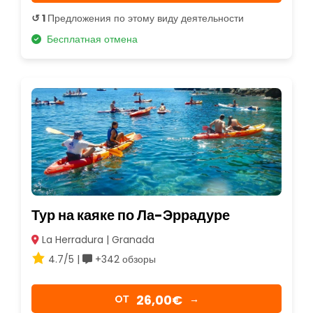
↺ 1
Предложения по этому виду деятельности
Бесплатная отмена
Тур на каяке по Ла-Эррадуре
La Herradura | Granada
4.7/5 |
+342 обзоры
26,00€
OТ
→