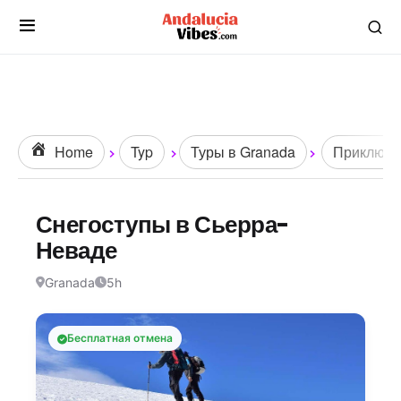
Home
Typ
Туры в Granada
Приключе
Снегоступы в Сьерра-
Неваде
Granada
5h
Бесплатная отмена