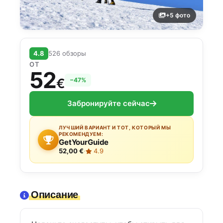
+5 фото
4.8
526 обзоры
ОТ
52
€
−47%
Забронируйте сейчас
ЛУЧШИЙ ВАРИАНТ И ТОТ, КОТОРЫЙ МЫ
РЕКОМЕНДУЕМ:
GetYourGuide
52,00 €
·
4.9
Описание