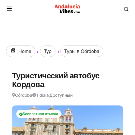
Home
Typ
Туры в Córdoba
Туристический автобус
Кордова
Córdoba
1 día
Доступный
Бесплатная отмена