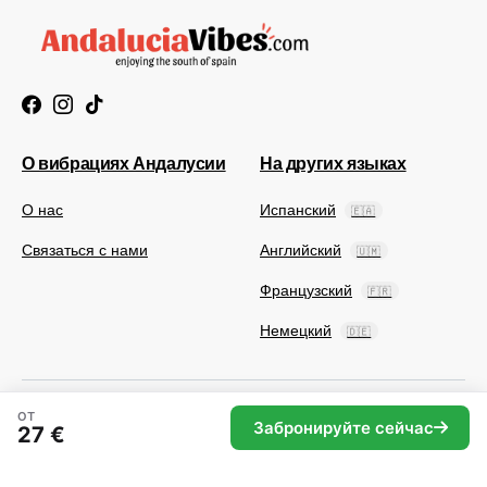
О вибрациях Андалусии
На других языках
О нас
Испанский
🇪🇦
Связаться с нами
Английский
🇺🇲
Французский
🇫🇷
Немецкий
🇩🇪
ОТ
Забронируйте сейчас
27 €
© 2025 Andaluciavibes.com