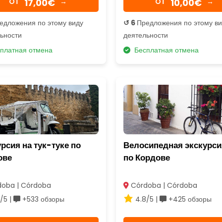
17,00€
10,00€
OТ
→
OТ
→
едложения по этому виду
↺ 6
Предложения по этому в
ьности
деятельности
платная отмена
Бесплатная отмена
рсия на тук-туке по
Велосипедная экскурси
ове
по Кордове
oba | Córdoba
Córdoba | Córdoba
/5 |
+533 обзоры
4.8/5 |
+425 обзоры