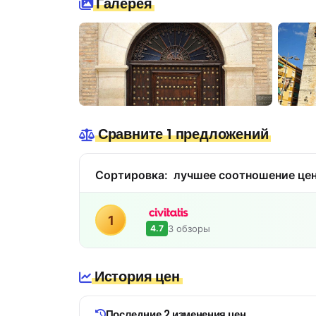
Галерея
Сравните 1 предложений
Сортировка:
лучшее соотношение цен
1
3 обзоры
4.7
История цен
Последние 2 изменения цен