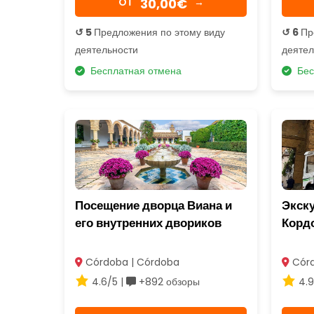
30,00€
OТ
→
↺ 5
Предложения по этому виду
↺ 6
Пр
деятельности
деятел
Бесплатная отмена
Бес
Посещение дворца Виана и
Экску
его внутренних двориков
Корд
Córdoba | Córdoba
Córd
4.6/5 |
+892 обзоры
4.9