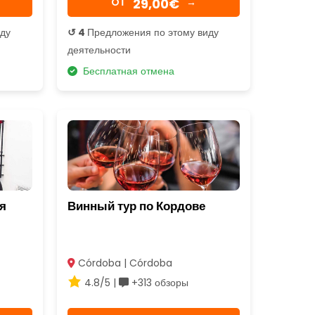
29,00€
OТ
→
иду
↺ 4
Предложения по этому виду
деятельности
Бесплатная отмена
я
Винный тур по Кордове
Córdoba | Córdoba
4.8/5 |
+313 обзоры