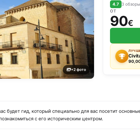
4.7
3 обзор
ОТ
90
€
ЛУЧШИ
Civit
90,0
+2 фото
вас будет гид, который специально для вас посетит основн
познакомиться с его историческим центром.