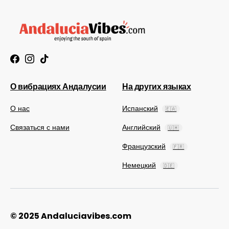
О вибрациях Андалусии
На других языках
О нас
Испанский
🇪🇦
Связаться с нами
Английский
🇺🇲
Французский
🇫🇷
Немецкий
🇩🇪
© 2025 Andaluciavibes.com