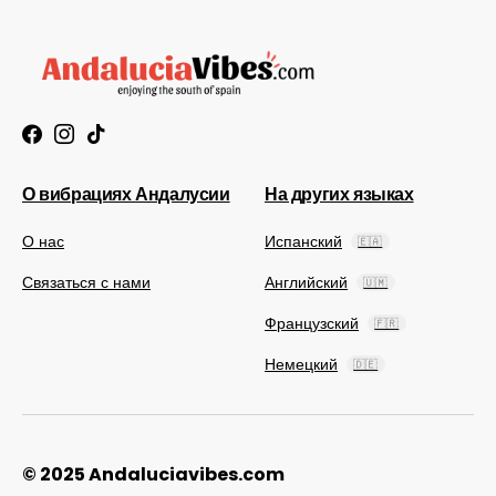
О вибрациях Андалусии
На других языках
О нас
Испанский
🇪🇦
Связаться с нами
Английский
🇺🇲
Французский
🇫🇷
Немецкий
🇩🇪
© 2025 Andaluciavibes.com