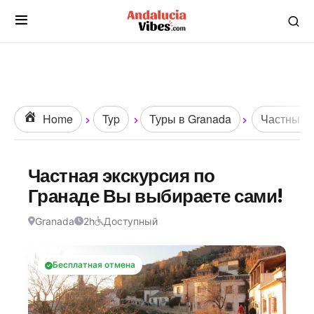
Home
Typ
Туры в Granada
Частные э
Частная экскурсия по
Гранаде Вы выбираете сами!
Granada
2h
Доступный
Бесплатная отмена