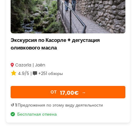
Экскурсия по Касорле + дегустация
оливкового масла
Cazorla | Jaén
4.9/5 |
+251 обзоры
17,00€
OТ
→
↺ 1
Предложения по этому виду деятельности
Бесплатная отмена