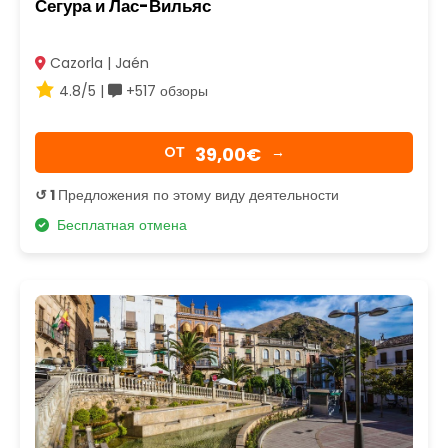
Сегура и Лас-Вильяс
Cazorla | Jaén
4.8/5 |
+517 обзоры
39,00€
OТ
→
↺ 1
Предложения по этому виду деятельности
Бесплатная отмена