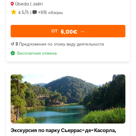
Úbeda | Jaén
4.5/5 |
+615 обзоры
6,00€
OТ
→
↺ 3
Предложения по этому виду деятельности
Бесплатная отмена
Экскурсия по парку Сьеррас-де-Касорла,