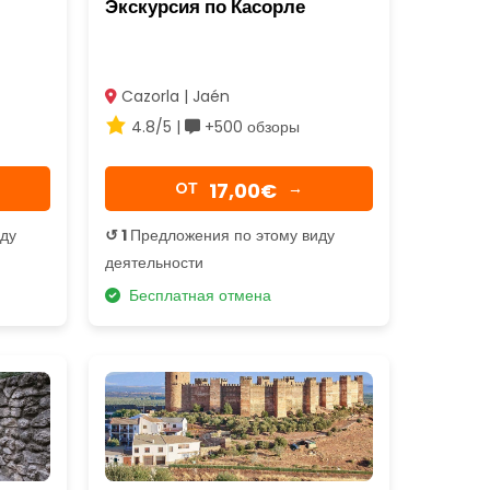
Экскурсия по Касорле
Cazorla | Jaén
4.8/5 |
+500 обзоры
17,00€
OТ
→
иду
↺ 1
Предложения по этому виду
деятельности
Бесплатная отмена