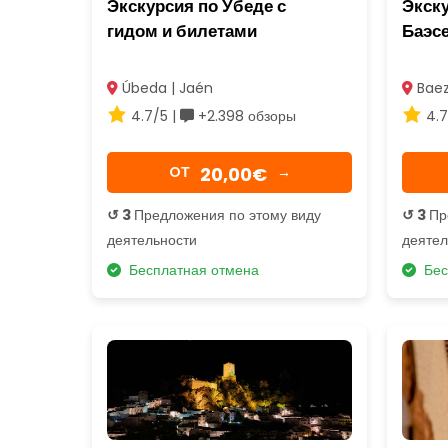
Экскурсия по Убеде с
Экску
гидом и билетами
Баэсе
Úbeda | Jaén
Baez
4.7/5 |
+2.398 обзоры
4.7
20,00€
OТ
→
↺ 3
Предложения по этому виду
↺ 3
Пр
деятельности
деятел
Бесплатная отмена
Бес