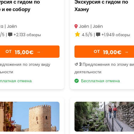
рсия с гидом по
Экскурсия с гидом по
 и ее собору
Хаэну
a | Jaén
Jaén | Jaén
/5 |
+2.133 обзоры
4.5/5 |
+1.949 обзоры
15,00€
19,00€
OТ
→
OТ
→
едложения по этому виду
↺ 3
Предложения по этому в
ьности
деятельности
платная отмена
Бесплатная отмена