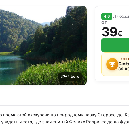
4.8
517 обз
ОТ
39
€
ЛУЧШИ
Civit
39,0
+4 фото
о время этой экскурсии по природному парку Сьеррас-де-К
 увидеть места, где знаменитый Феликс Родригес де ла Фу