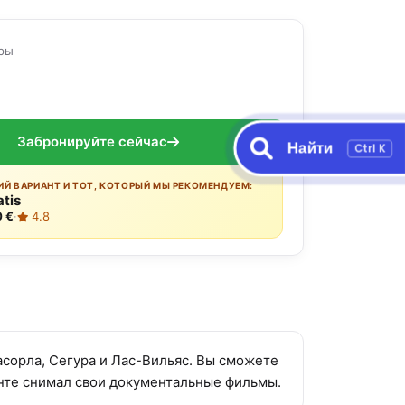
оры
Забронируйте сейчас
Найти
Ctrl K
Й ВАРИАНТ И ТОТ, КОТОРЫЙ МЫ РЕКОМЕНДУЕМ:
atis
0 €
·
4.8
асорла, Сегура и Лас-Вильяс. Вы сможете
энте снимал свои документальные фильмы.