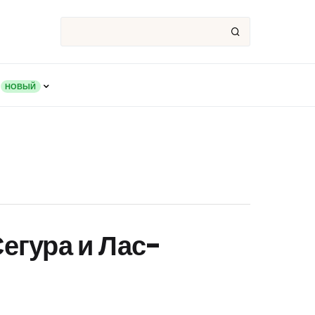
НОВЫЙ
егура и Лас-