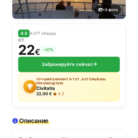
+3 фото
4.5
4.077 обзоры
ОТ
22
€
−27%
Забронируйте сейчас
ЛУЧШИЙ ВАРИАНТ И ТОТ, КОТОРЫЙ МЫ
РЕКОМЕНДУЕМ:
Civitatis
22,00 €
·
4.3
Описание