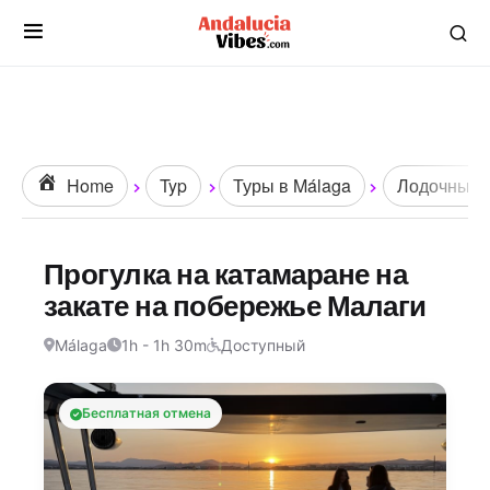
Home
Typ
Туры в Málaga
Лодочные п
Прогулка на катамаране на
закате на побережье Малаги
Málaga
1h - 1h 30m
Доступный
Бесплатная отмена