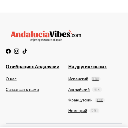
О вибрациях Андалусии
На других языках
О нас
Испанский
🇪🇦
Связаться с нами
Английский
🇺🇲
Французский
🇫🇷
Немецкий
🇩🇪