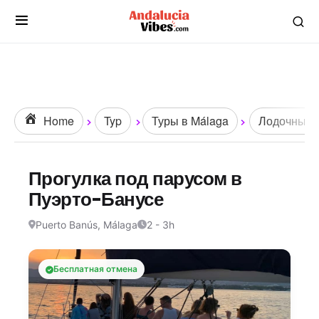
Home
Typ
Туры в Málaga
Лодочные п
Прогулка под парусом в
Пуэрто-Банусе
Puerto Banús, Málaga
2 - 3h
Бесплатная отмена