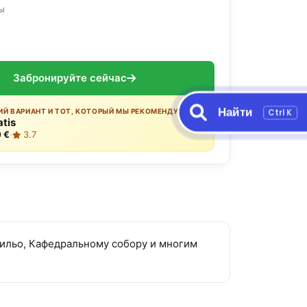
ы
Забронируйте сейчас
Найти
Ctrl K
Й ВАРИАНТ И ТОТ, КОТОРЫЙ МЫ РЕКОМЕНДУЕМ:
atis
 €
·
3.7
рильо, Кафедральному собору и многим