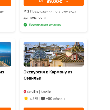
99,00€
OТ
→
иду
↺ 2
Предложения по этому виду
деятельности
Бесплатная отмена
из
Экскурсия в Кармону из
Севильи
Sevilla | Sevilla
4.5/5 |
+60 обзоры