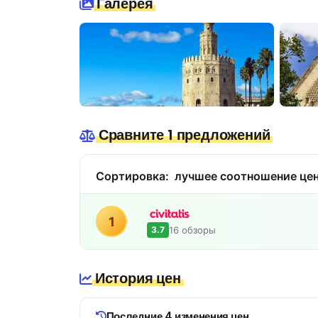
Галерея
Сравните 1 предложений
Сортировка:
лучшее соотношение цен
1
16 обзоры
3.7
История цен
Последние 4 изменения цен