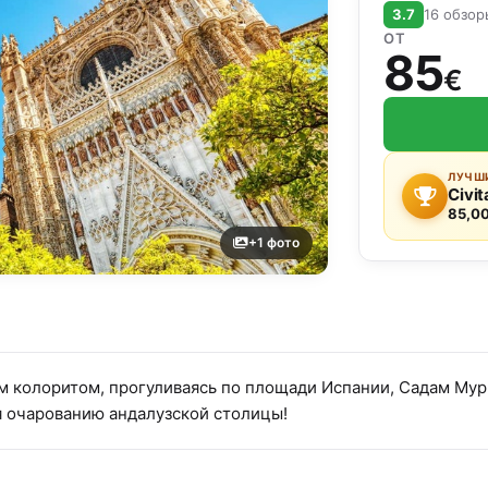
3.7
16 обзор
ОТ
85
€
ЛУЧШИ
Civit
85,00
+1 фото
м колоритом, прогуливаясь по площади Испании, Садам Му
я очарованию андалузской столицы!