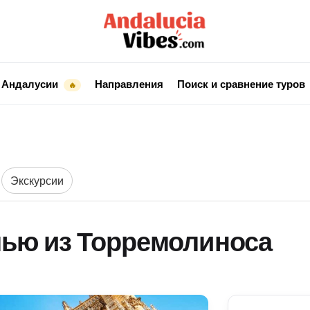
 Андалусии
Направления
Поиск и сравнение туров
🔥
Экскурсии
лью из Торремолиноса