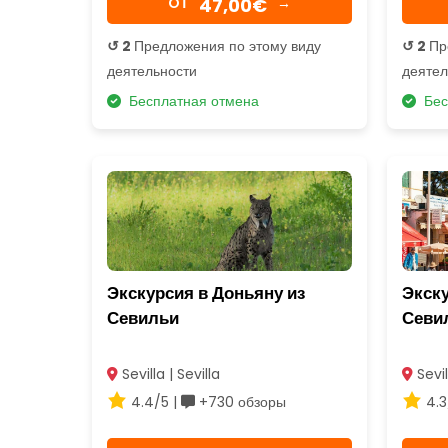
47,00€
OТ
→
↺ 2
Предложения по этому виду
↺ 2
Пр
деятельности
деятел
Бесплатная отмена
Бес
Экскурсия в Доньяну из
Экску
Севильи
Севи
Sevilla | Sevilla
Sevil
4.4/5 |
+730 обзоры
4.3