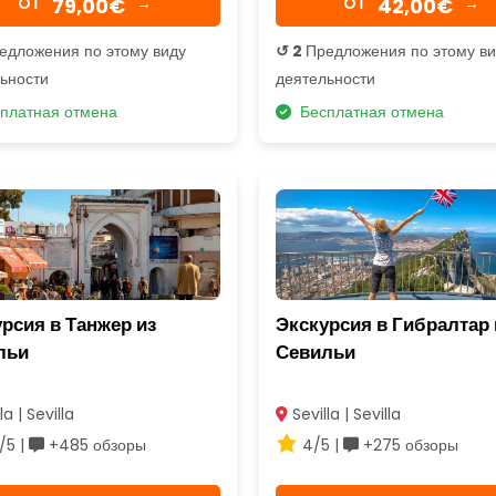
79,00€
42,00€
OТ
→
OТ
→
едложения по этому виду
↺ 2
Предложения по этому в
ьности
деятельности
платная отмена
Бесплатная отмена
рсия в Танжер из
Экскурсия в Гибралтар 
льи
Севильи
la | Sevilla
Sevilla | Sevilla
/5 |
+485 обзоры
4/5 |
+275 обзоры