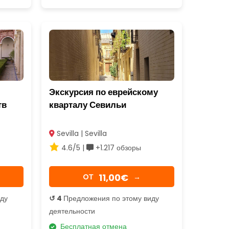
Экскурсия по еврейскому
тв
кварталу Севильи
Sevilla | Sevilla
4.6/5 |
+1.217 обзоры
11,00€
OТ
→
иду
↺ 4
Предложения по этому виду
деятельности
Бесплатная отмена