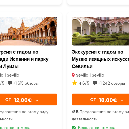
рсия с гидом по
Экскурсия с гидом по
ади Испании и парку
Музею изящных искусс
и Луизы
Севильи
la | Sevilla
Sevilla | Sevilla
/5 |
+1.615 обзоры
4.6/5 |
+1.242 обзоры
12,00€
18,00€
OТ
→
OТ
→
едложения по этому виду
↺ 5
Предложения по этому в
ьности
деятельности
платная отмена
Бесплатная отмена