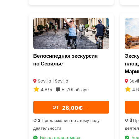
Велосипедная экскурсия
Экску
по Севилье
площ
Мари
Sevilla | Sevilla
Sevil
4.8/5 |
+1.701 обзоры
4.6
28,00€
OТ
→
↺ 2
Предложения по этому виду
↺ 3
Пр
деятельности
деятел
Бесплатная отмена
Бес