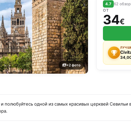
4.7
62 обзо
ОТ
34
€
ЛУЧШИ
Civit
34,0
+2 фото
 и полюбуйтесь одной из самых красивых церквей Севильи в
ора.