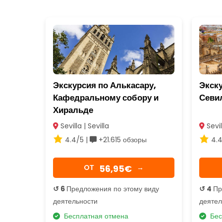
Экскурсия по Алькасару,
Экску
Кафедральному собору и
Севи
Хиральде
Sevilla | Sevilla
Sevil
4.4/5 |
+21.615 обзоры
4.4
56,95€
OТ
→
↺ 6
Предложения по этому виду
↺ 4
Пр
деятельности
деятел
Бесплатная отмена
Бес