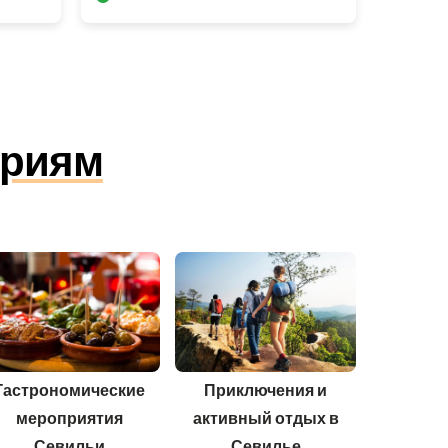
ориям
Гастрономические
Приключения и
мероприятия
активный отдых в
Севильи
Севилье