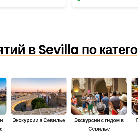
ий в Sevilla по катег
 и
Экскурсии в Севилье
Экскурсии с гидом в
е
Севилье