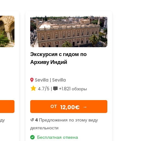
Экскурсия с гидом по
Архиву Индий
Sevilla | Sevilla
4.7/5 |
+1.821 обзоры
12,00€
OТ
→
иду
↺ 4
Предложения по этому виду
деятельности
Бесплатная отмена