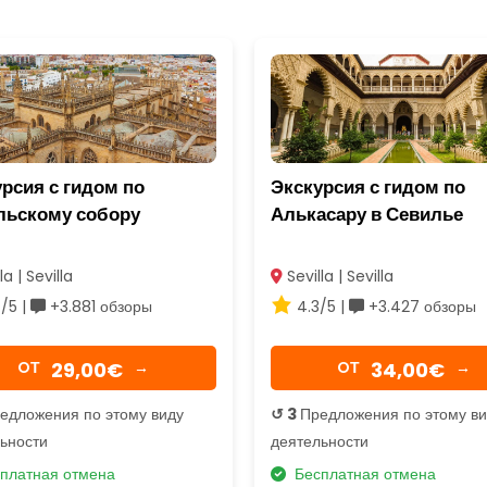
рсия с гидом по
Экскурсия с гидом по
льскому собору
Алькасару в Севилье
la | Sevilla
Sevilla | Sevilla
/5 |
+3.881 обзоры
4.3/5 |
+3.427 обзоры
29,00€
34,00€
OТ
→
OТ
→
едложения по этому виду
↺ 3
Предложения по этому в
ьности
деятельности
платная отмена
Бесплатная отмена