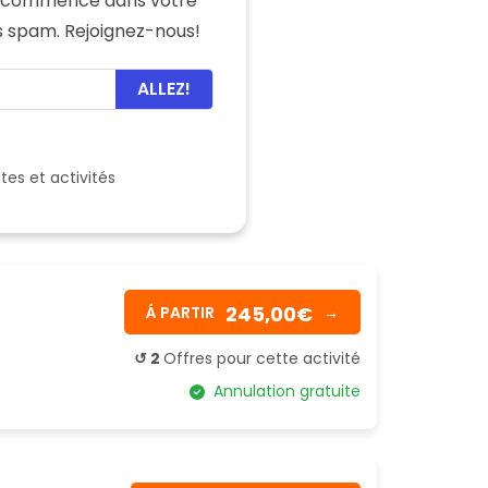
e commence dans votre
ns spam. Rejoignez-nous!
ALLEZ!
ites et activités
245,00€
Á PARTIR
→
↺ 2
Offres pour cette activité
Annulation gratuite