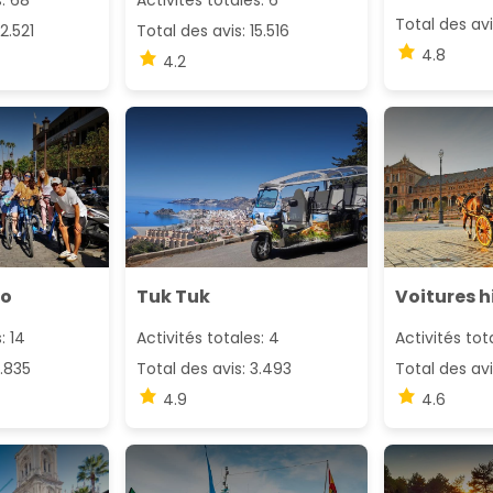
s: 68
Activités totales: 6
Total des avi
2.521
Total des avis: 15.516
4.8
4.2
lo
Tuk Tuk
Voitures 
: 14
Activités totales: 4
Activités tot
2.835
Total des avis: 3.493
Total des avi
4.9
4.6