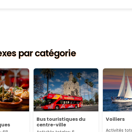
nexes par catégorie
Bus touristiques du
Voiliers
ques
centre-ville
Activités tot