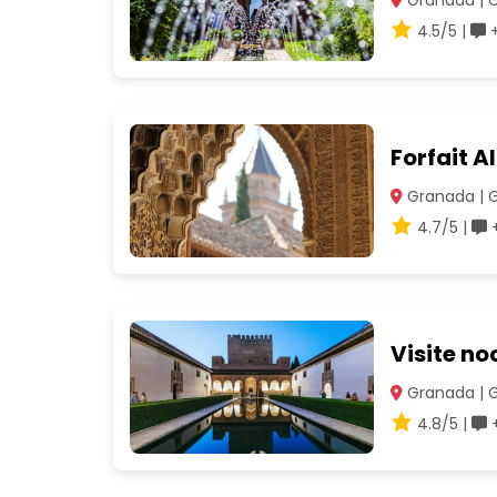
4.5/5 |
+
Forfait A
Granada | 
4.7/5 |
+
Visite no
Granada | 
4.8/5 |
+