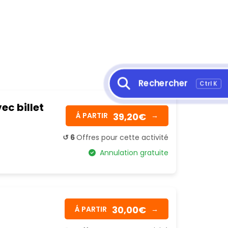
Rechercher
Ctrl K
ec billet
39,20€
Á PARTIR
→
↺ 6
Offres pour cette activité
Annulation gratuite
30,00€
Á PARTIR
→