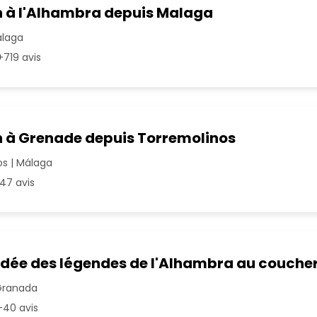
n à l'Alhambra depuis Malaga
álaga
719 avis
n à Grenade depuis Torremolinos
s | Málaga
47 avis
idée des légendes de l'Alhambra au coucher 
Granada
40 avis