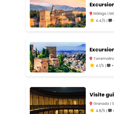
Excursio
Málaga | M
4.4/5 |
+
Excursio
Torremolino
4.1/5 |
+
Visite gu
Granada | 
4.8/5 |
+