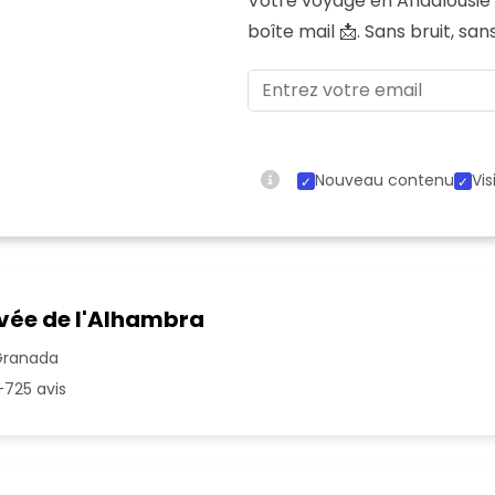
Votre voyage en Andalousi
boîte mail 📩. Sans bruit, sa
Nouveau contenu
Vis
ivée de l'Alhambra
Granada
725 avis