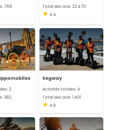
s: 769
Total des avis: 22.470
4.4
hippomobiles
Segway
ales: 2
Activités totales: 4
s: 382
Total des avis: 1.401
4.9