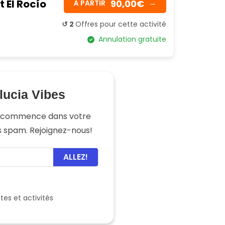
 El Rocío
90,00€
Á PARTIR
→
↺ 2
Offres pour cette activité
Annulation gratuite
lucia Vibes
e commence dans votre
ns spam. Rejoignez-nous!
ALLEZ!
ites et activités