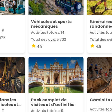
Véhicules et sports
Itinéraire
mécaniques
randonnée
: 5
Activités totales: 14
Activités tota
.172
Total des avis: 5.703
Total des avi
4.8
4.8
dans les
Pack complet de
Caminito 
icoles et
visites et d'activités
me
Activités tot
 11
Activités totales: 9