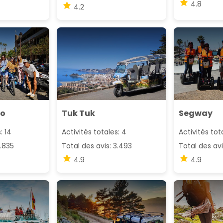
4.8
4.2
lo
Tuk Tuk
Segway
: 14
Activités totales: 4
Activités tot
2.835
Total des avis: 3.493
Total des avis
4.9
4.9