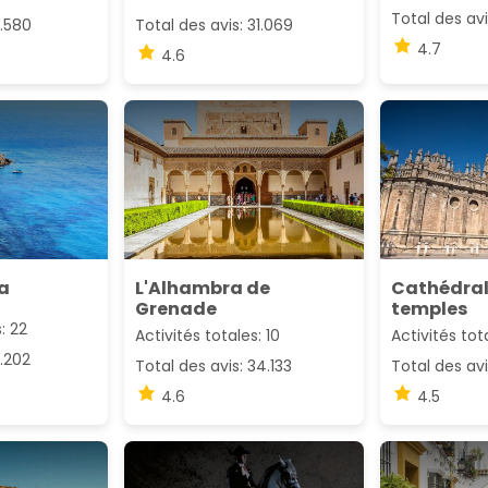
Total des avi
3.580
Total des avis: 31.069
4.7
4.6
a
L'Alhambra de
Cathédrale
Grenade
temples
: 22
Activités totales: 10
Activités tot
3.202
Total des avis: 34.133
Total des avi
4.6
4.5