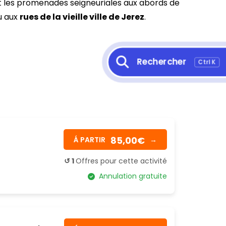
t les promenades seigneuriales aux abords de
u aux
rues de la vieille ville de Jerez
.
Rechercher
Ctrl K
85,00€
Á PARTIR
→
↺ 1
Offres pour cette activité
Annulation gratuite