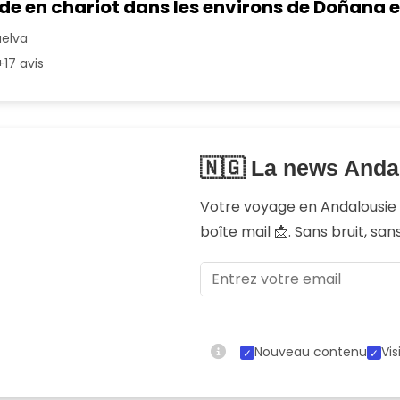
 en chariot dans les environs de Doñana et
uelva
17 avis
🇳🇬 La news Anda
Votre voyage en Andalousi
boîte mail 📩. Sans bruit, sa
Nouveau contenu
Vis