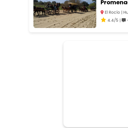
Promenade
El Rocío | H
4.4/5 |
+