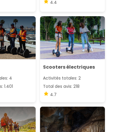
4.4
Scooters électriques
ales: 4
Activités totales: 2
: 1.401
Total des avis: 218
4.7