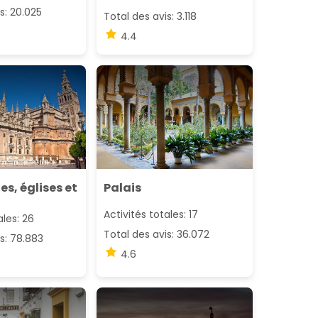
s: 20.025
Total des avis: 3.118
4.4
s, églises et
Palais
Activités totales: 17
ales: 26
Total des avis: 36.072
s: 78.883
4.6