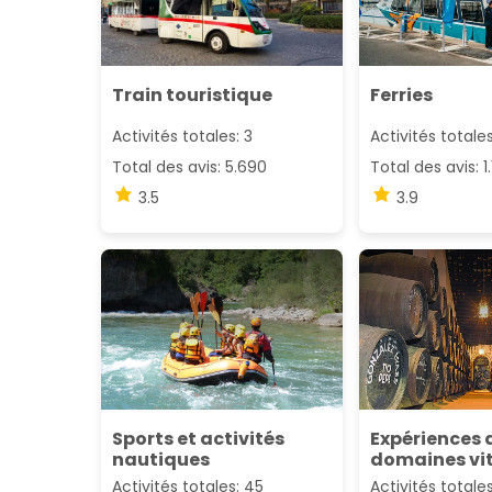
Train touristique
Ferries
Activités totales: 3
Activités totales
Total des avis: 5.690
Total des avis: 1
3.5
3.9
Sports et activités
Expériences 
nautiques
domaines vit
l'œnotouris
Activités totales: 45
Activités totales: