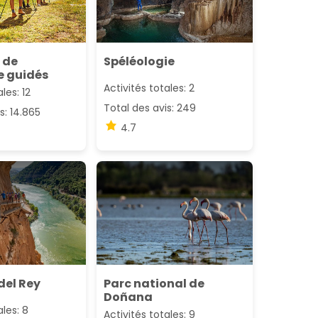
s de
Spéléologie
 guidés
Activités totales: 2
les: 12
Total des avis: 249
s: 14.865
4.7
del Rey
Parc national de
Doñana
ales: 8
Activités totales: 9