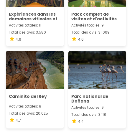
Expériences dans les
Pack complet de
domaines viticoles et
visites et d'activités
l'œnotourisme
Activités totales: 11
Activités totales: 9
Total des avis: 3.580
Total des avis: 31.069
4.6
4.6
Caminito del Rey
Parc national de
Doñana
Activités totales: 8
Activités totales: 9
Total des avis: 20.025
Total des avis: 3.118
4.7
4.4