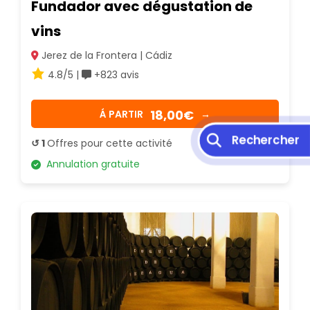
Fundador avec dégustation de
vins
Jerez de la Frontera | Cádiz
4.8/5 |
+823 avis
18,00€
Á PARTIR
→
↺ 1
Offres pour cette activité
Annulation gratuite