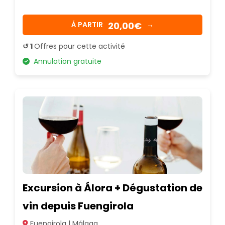
20,00€
Á PARTIR
→
↺ 1
Offres pour cette activité
Annulation gratuite
Excursion à Álora + Dégustation de
vin depuis Fuengirola
Fuengirola | Málaga