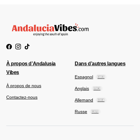
À propos d’Andalusia
Dans d’autres langues
Vibes
Espagnol
🇪🇦
À propos de nous
Anglais
🇺🇲
Contactez-nous
Allemand
🇩🇪
Russe
🇷🇺