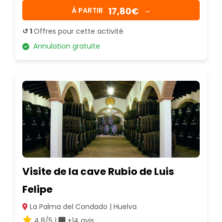
17,80€
Á PARTIR
→
↺ 1
Offres pour cette activité
Annulation gratuite
Visite de la cave Rubio de Luis
Felipe
La Palma del Condado | Huelva
4.8/5 |
+14 avis