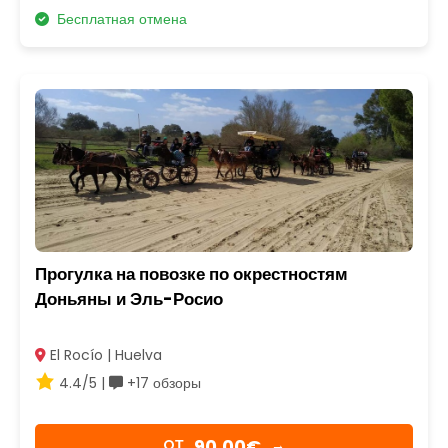
Бесплатная отмена
Прогулка на повозке по окрестностям
Доньяны и Эль-Росио
El Rocío | Huelva
4.4/5 |
+17 обзоры
90,00€
OТ
→