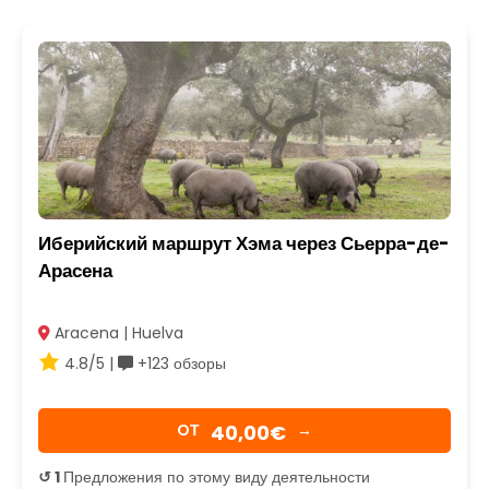
Иберийский маршрут Хэма через Сьерра-де-
Арасена
Aracena | Huelva
4.8/5 |
+123 обзоры
40,00€
OТ
→
↺ 1
Предложения по этому виду деятельности