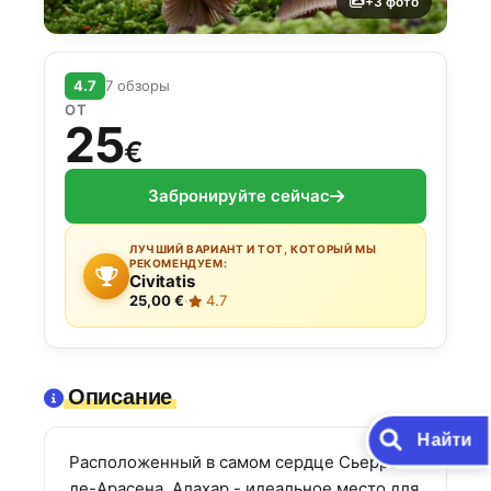
+3 фото
4.7
7 обзоры
ОТ
25
€
Забронируйте сейчас
ЛУЧШИЙ ВАРИАНТ И ТОТ, КОТОРЫЙ МЫ
РЕКОМЕНДУЕМ:
Civitatis
25,00 €
·
4.7
Описание
Найти
Расположенный в самом сердце Сьерра-
де-Арасена, Алахар - идеальное место для