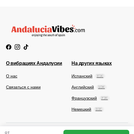
О вибрациях Андалусии
На других языках
О нас
Испанский
🇪🇦
Связаться с нами
Английский
🇺🇲
Французский
🇫🇷
Немецкий
🇩🇪
ОТ