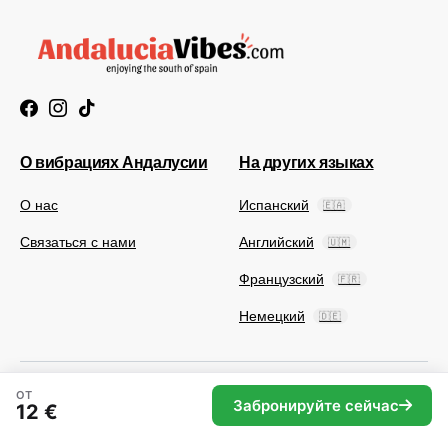
О вибрациях Андалусии
На других языках
О нас
Испанский
🇪🇦
Связаться с нами
Английский
🇺🇲
Французский
🇫🇷
Немецкий
🇩🇪
ОТ
Забронируйте сейчас
12 €
© 2025 Andaluciavibes.com