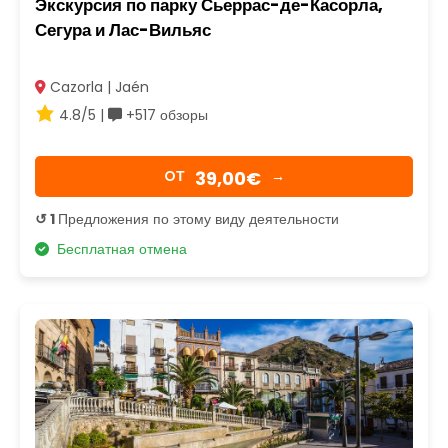
Экскурсия по парку Сьеррас-де-Касорла,
Сегура и Лас-Вильяс
Cazorla | Jaén
4.8/5 |
+517 обзоры
39,00€
OТ
→
↺ 1
Предложения по этому виду деятельности
Бесплатная отмена