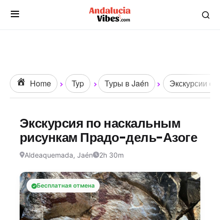
Home
Typ
Туры в Jaén
Экскурсии с г
Экскурсия по наскальным
рисункам Прадо-дель-Азоге
Aldeaquemada, Jaén
2h 30m
Бесплатная отмена