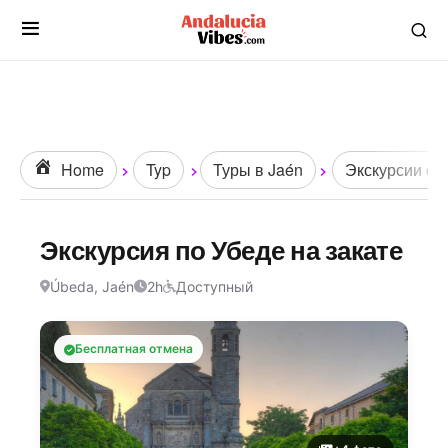
Home
Typ
Туры в Jaén
Экскурсии с г
Экскурсия по Убеде на закате
Úbeda, Jaén
2h
Доступный
Бесплатная отмена