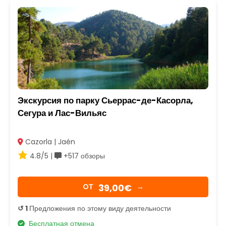
Экскурсия по парку Сьеррас-де-Касорла,
Сегура и Лас-Вильяс
Cazorla | Jaén
4.8/5 |
+517 обзоры
39,00€
OТ
→
↺ 1
Предложения по этому виду деятельности
Бесплатная отмена