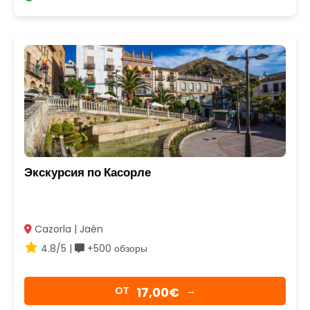
Экскурсия по Касорле
Cazorla | Jaén
4.8/5 |
+500 обзоры
17,00€
OТ
→