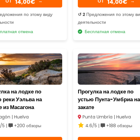
14,00€
14,00€
OТ
→
OТ
→
едложения по этому виду
↺ 2
Предложения по этому в
ьности
деятельности
платная отмена
Бесплатная отмена
лка на лодке по
Прогулка на лодке по
 реки Уэльва на
устью Пунта-Умбриа на
е из Масагона
закате
gón | Huelva
Punta Umbría | Huelva
/5 |
+200 обзоры
4.6/5 |
+188 обзоры