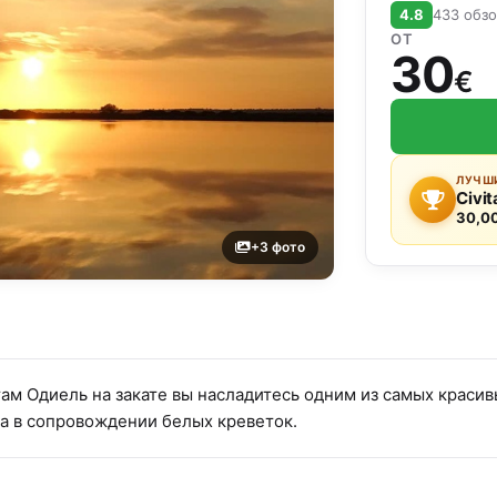
4.8
433 обз
ОТ
30
€
ЛУЧШИ
Civit
30,0
+3 фото
отам Одиель на закате вы насладитесь одним из самых крас
на в сопровождении белых креветок.