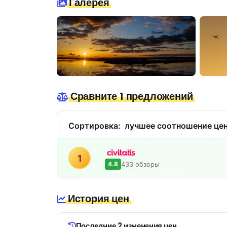
Галерея
Сравните 1 предложений
Сортировка:
лучшее соотношение цен
1
433 обзоры
4.8
История цен
Последние 2 изменения цен