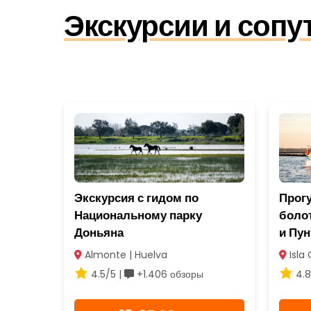
Экскурсии и соп
Экскурсия с гидом по
Прогу
Национальному парку
боло
Доньяна
и Пу
Almonte | Huelva
Isla 
4.5/5 |
+1.406 обзоры
4.8