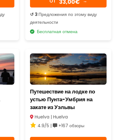
33,00€
OТ
→
иду
↺ 3
Предложения по этому виду
деятельности
Бесплатная отмена
Путешествие на лодке по
устью Пунта-Умбрия на
закате из Уэльвы
Huelva | Huelva
4.9/5 |
+167 обзоры