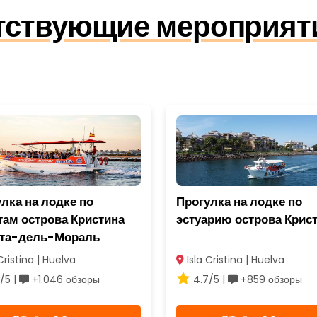
утствующие мероприят
лка на лодке по
Прогулка на лодке по
там острова Кристина
эстуарию острова Крис
нта-дель-Мораль
Cristina | Huelva
Isla Cristina | Huelva
/5 |
+1.046 обзоры
4.7/5 |
+859 обзоры