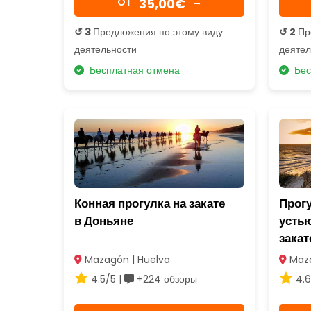
35,00€
OТ
→
↺ 3
Предложения по этому виду
↺ 2
Пр
деятельности
деятел
Бесплатная отмена
Бес
Конная прогулка на закате
Прогу
в Доньяне
устью
закат
Mazagón | Huelva
Maza
4.5/5 |
+224 обзоры
4.6