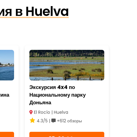
ия в Huelva
Экскурсия 4x4 по
тина
Национальному парку
Доньяна
El Rocío | Huelva
4.3/5 |
+612 обзоры