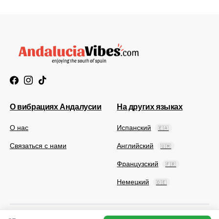
О вибрациях Андалусии
На других языках
О нас
Испанский
🇪🇦
Связаться с нами
Английский
🇺🇲
Французский
🇫🇷
Немецкий
🇩🇪