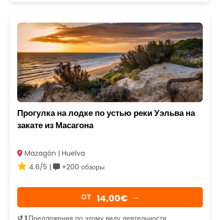
Прогулка на лодке по устью реки Уэльва на
закате из Масагона
Mazagón | Huelva
4.6/5 |
+200 обзоры
14,00€
OТ
→
↺ 1
Предложения по этому виду деятельности