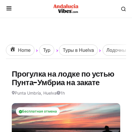
Home
Typ
Туры в Huelva
Лодочные п
Прогулка на лодке по устью
Пунта-Умбриа на закате
Punta Umbría, Huelva
1h
Бесплатная отмена