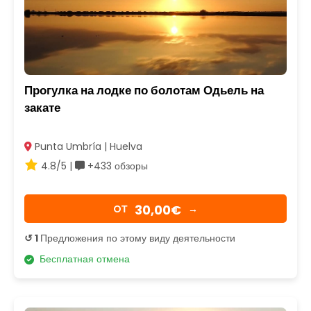
Прогулка на лодке по болотам Одьель на
закате
Punta Umbría | Huelva
4.8/5 |
+433 обзоры
30,00€
OТ
→
↺ 1
Предложения по этому виду деятельности
Бесплатная отмена