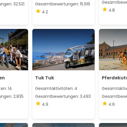
Gesamtbewe
gen: 32.521
Gesamtbewertungen: 15.516
4.8
4.2
en
Tuk Tuk
Pferdekut
en: 14
Gesamtaktivitäten: 4
Gesamtaktivi
ngen: 2.835
Gesamtbewertungen: 3.493
Gesamtbewe
4.9
4.6