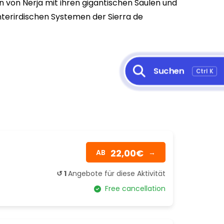
 von Nerja mit ihren gigantischen Säulen und
nterirdischen Systemen der Sierra de
Suchen
Ctrl K
22,00€
AB
→
↺ 1
Angebote für diese Aktivität
Free cancellation