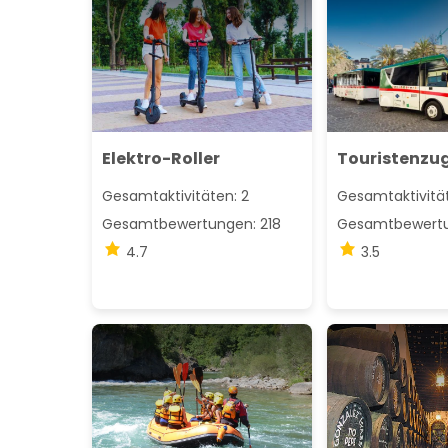
Elektro-Roller
Touristenzu
Gesamtaktivitäten: 2
Gesamtaktivität
Gesamtbewertungen: 218
Gesamtbewertu
4.7
3.5