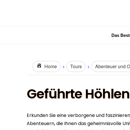
Das Best
Home
Tours
Abenteuer und Ou
Geführte Höhlen
Erkunden Sie eine verborgene und fasziniere
Abenteuern, die Ihnen das geheimnisvolle Uni