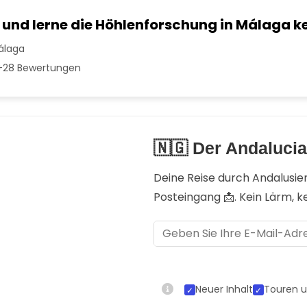
 und lerne die Höhlenforschung in Málaga 
Málaga
28 Bewertungen
🇳🇬 Der Andaluci
Deine Reise durch Andalusie
Posteingang 📩. Kein Lärm, 
Neuer Inhalt
Touren u