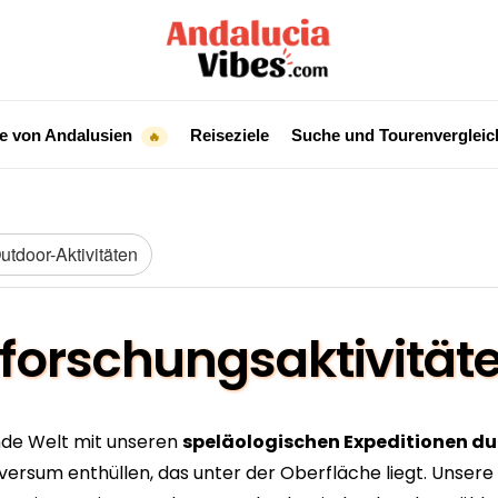
e von Andalusien
Reiseziele
Suche und Tourenverglei
🔥
tdoor-Aktivitäten
forschungsaktivitäte
nde Welt mit unseren
speläologischen Expeditionen du
versum enthüllen, das unter der Oberfläche liegt. Unsere