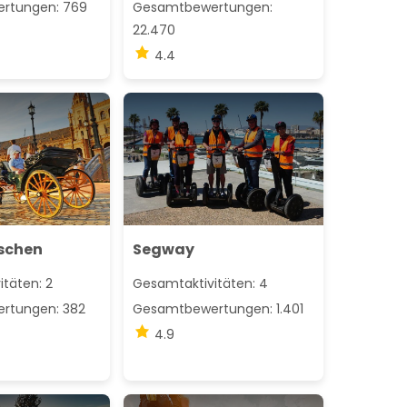
rtungen: 769
Gesamtbewertungen:
22.470
4.4
schen
Segway
täten: 2
Gesamtaktivitäten: 4
rtungen: 382
Gesamtbewertungen: 1.401
4.9