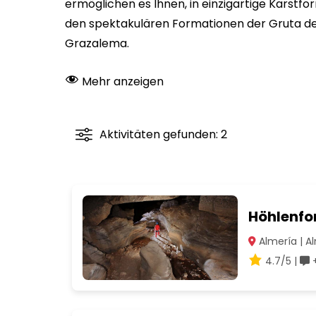
ermöglichen es Ihnen, in einzigartige Karst
den spektakulären Formationen der Gruta de l
Grazalema.
Mehr anzeigen
Aktivitäten gefunden: 2
Höhlenfo
Almería | A
4.7/5 |
+