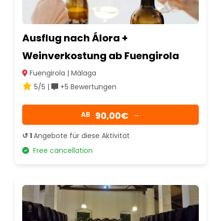
Ausflug nach Álora +
Weinverkostung ab Fuengirola
Fuengirola | Málaga
5/5 |
+5 Bewertungen
90,00€
AB
→
↺ 1
Angebote für diese Aktivität
Free cancellation