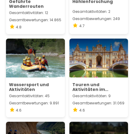
Geführte
Höhlenforschung
Wanderrouten
Gesamtaktivitäten: 2
Gesamtaktivitäten: 12
Gesamtbewertungen: 249
Gesamtbewertungen: 14.865
4.7
4.8
Wassersport und
Touren und
Aktivitäten
Aktivitäten im
Komplettpaket
Gesamtaktivitäten: 45
Gesamtaktivitäten: 9
Gesamtbewertungen: 9.891
Gesamtbewertungen: 31.069
4.6
4.6