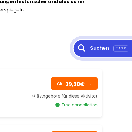
ungen historischer andalusischer
erspiegeln.
Suchen
Ctrl K
39,20€
AB
→
↺ 6
Angebote für diese Aktivität
Free cancellation