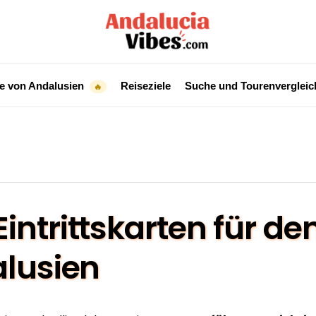
e von Andalusien
Reiseziele
Suche und Tourenverglei
🔥
intrittskarten für d
alusien