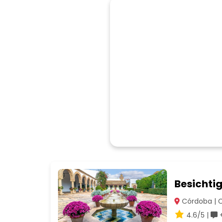
Besichtig
Córdoba | 
4.6/5 |
+