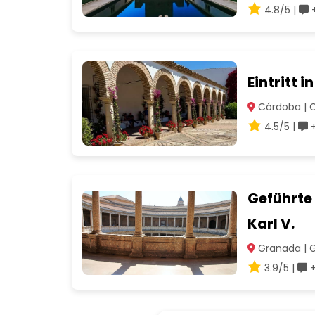
4.8/5 |
+
Eintritt 
Córdoba | 
4.5/5 |
+
Geführte
Karl V.
Granada | 
3.9/5 |
+