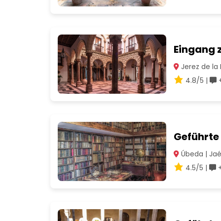
Eingang 
Jerez de la 
4.8/5 |
+
Geführte 
Úbeda | Ja
4.5/5 |
+