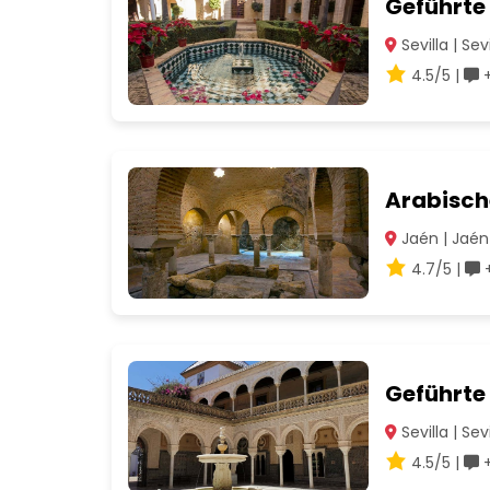
Geführte
Sevilla | Sevi
4.5/5 |
+
Arabisch
Jaén | Jaén
4.7/5 |
+
Geführte 
Sevilla | Sevi
4.5/5 |
+