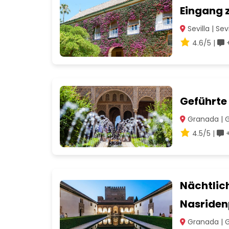
Eingang 
Sevilla | Sevi
4.6/5 |
+
Geführte
Granada | 
4.5/5 |
+
Nächtlic
Nasriden
Granada | 