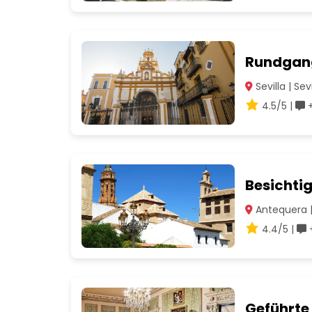
Rundgang
Sevilla | Sevi
4.5/5 |
+
Besichti
Antequera 
4.4/5 |
Geführte