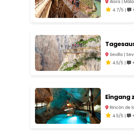
Álora | Mál
4.7/5 |
+
Tagesaus
Sevilla | Sevi
4.5/5 |
+
Eingang 
Rincón de la
4.5/5 |
+