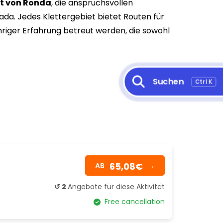
t von Ronda
, die anspruchsvollen
da. Jedes Klettergebiet bietet Routen für
ähriger Erfahrung betreut werden, die sowohl
Suchen
Ctrl K
65,08€
AB
→
↺ 2
Angebote für diese Aktivität
Free cancellation