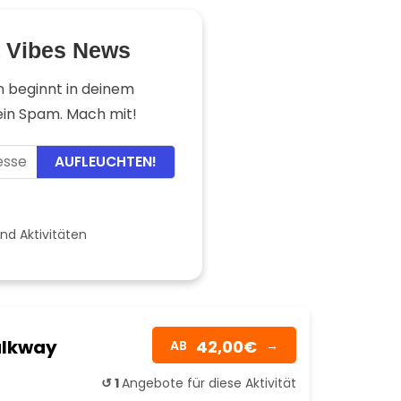
a Vibes News
n beginnt in deinem
kein Spam. Mach mit!
AUFLEUCHTEN!
nd Aktivitäten
alkway
42,00€
AB
→
↺ 1
Angebote für diese Aktivität