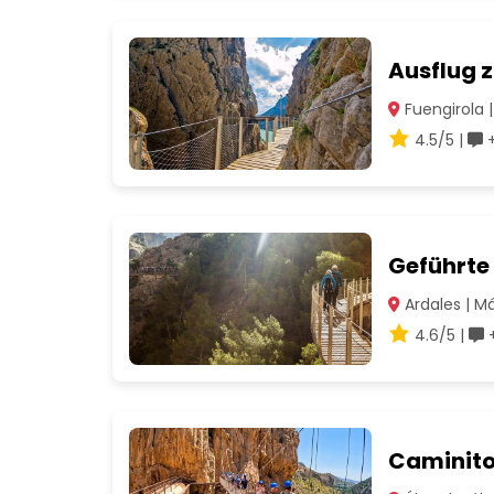
Ausflug 
Fuengirola 
4.5/5 |
+
Geführte
Ardales | M
4.6/5 |
+
Caminito 