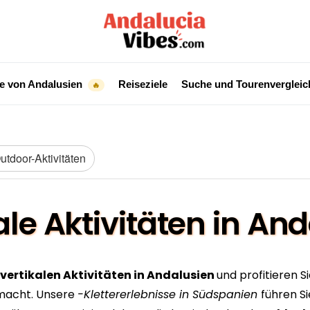
e von Andalusien
Reiseziele
Suche und Tourenverglei
🔥
tdoor-Aktivitäten
ale Aktivitäten in An
vertikalen Aktivitäten in Andalusien
und profitieren S
 macht. Unsere
-Klettererlebnisse in Südspanien
führen S