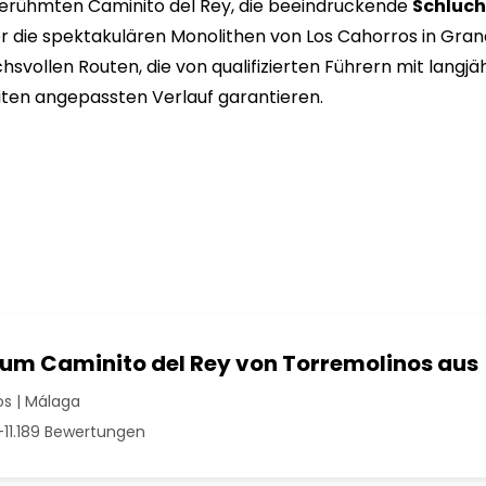
 berühmten Caminito del Rey, die beeindruckende
Schluch
r die spektakulären Monolithen von Los Cahorros in Grana
chsvollen Routen, die von qualifizierten Führern mit langj
eiten angepassten Verlauf garantieren.
zum Caminito del Rey von Torremolinos aus
s | Málaga
11.189 Bewertungen