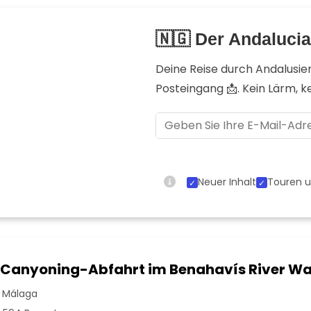
🇳🇬 Der Andaluci
Deine Reise durch Andalusie
Posteingang 📩. Kein Lärm, 
Neuer Inhalt
Touren u
 Canyoning-Abfahrt im Benahavís River W
 Málaga