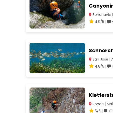
Canyonin
Benahavís |
4.9/5 |
+
Schnorch
San José | 
4.8/5 |
+
Kletters
Ronda | Má
5/5 |
+1