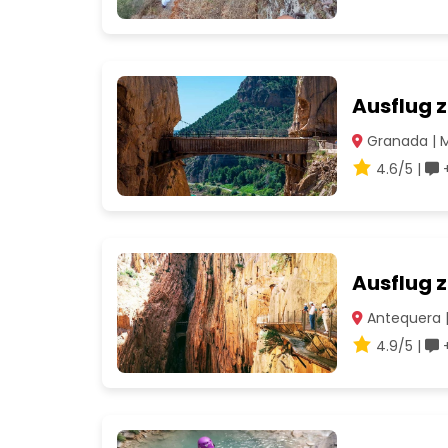
Ausflug 
Granada | 
4.6/5 |
+
Ausflug 
Antequera 
4.9/5 |
+