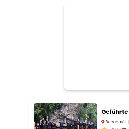
Geführte
Benahavís |