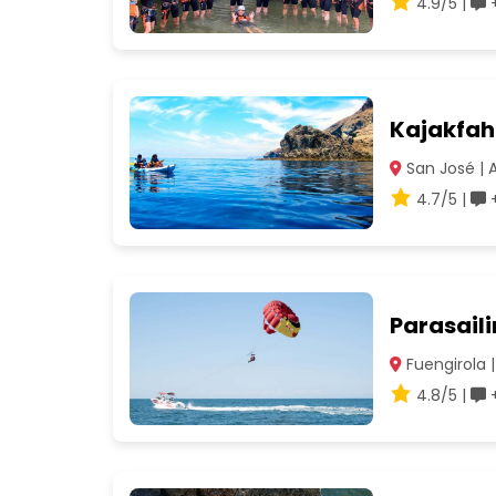
4.9/5 |
+
Kajakfah
San José | 
4.7/5 |
+
Parasaili
Fuengirola 
4.8/5 |
+