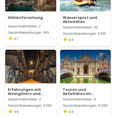
Höhlenforschung
Wassersport und
Aktivitäten
Gesamtaktivitäten: 2
Gesamtaktivitäten: 45
Gesamtbewertungen: 249
Gesamtbewertungen: 9.891
4.7
4.6
Erfahrungen mit
Touren und
Weingütern und
Aktivitäten im
Weintourismus
Komplettpaket
Gesamtaktivitäten: 11
Gesamtaktivitäten: 9
Gesamtbewertungen: 3.580
Gesamtbewertungen: 31.069
4.6
4.6