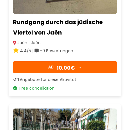
Rundgang durch das jüdische
Viertel von Jaén
Jaén | Jaén
4.4/5 |
+9 Bewertungen
10,00€
AB
→
↺ 1
Angebote für diese Aktivität
Free cancellation