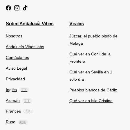
Sobre Andalucía Vibes
Virales
Nosotros
Júzcar, el pueblo pitufo de
Málaga
Andalucía Vibes labs
Qué ver en Conil de la
Contáctanos
Frontera
Aviso Legal
Qué ver en Sevilla en 1
Privacidad
solo día
Inglés
Pueblos blancos de Cádiz
🇺🇸
Alemán
Qué ver en Isla Cristina
🇩🇪
Francés
🇫🇷
Ruso
🇷🇺