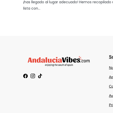
¡has llegado al lugar adecuado! Hemos recopilado
lista con…
So
No
An
Co
Av
Pr