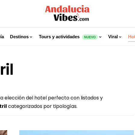
ía
Destinos
Tours y actividades
Viral
Hot
NUEVO
il
 elección del hotel perfecto con listados y
ril
categorizados por tipologías.