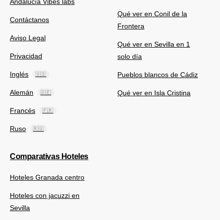
Andalucía Vibes labs
Qué ver en Conil de la
Contáctanos
Frontera
Aviso Legal
Qué ver en Sevilla en 1
Privacidad
solo día
Inglés
Pueblos blancos de Cádiz
🇺🇸
Alemán
Qué ver en Isla Cristina
🇩🇪
Francés
🇫🇷
Ruso
🇷🇺
Comparativas Hoteles
Hoteles Granada centro
Hoteles con jacuzzi en
Sevilla