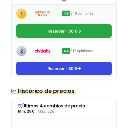
1
349 opiniones
4.6
Reservar
30 €
2
315 opiniones
4.4
Reservar
30 €
Histórico de precios
Últimos 4 cambios de precio
Mín. 28€
· Máx. 32€