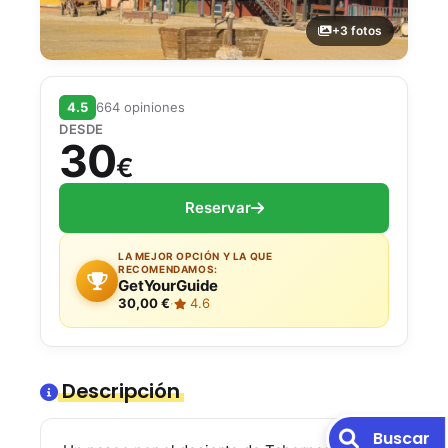
+3 fotos
4.5
664 opiniones
DESDE
30
€
Reservar
LA MEJOR OPCIÓN Y LA QUE
RECOMENDAMOS:
GetYourGuide
30,00 €
·
4.6
Descripción
Buscar