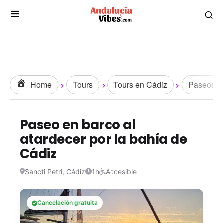
Home
Tours
Tours en Cádiz
Paseos y 
Paseo en barco al
atardecer por la bahía de
Cádiz
Sancti Petri, Cádiz
1h
Accesible
Cancelación gratuita