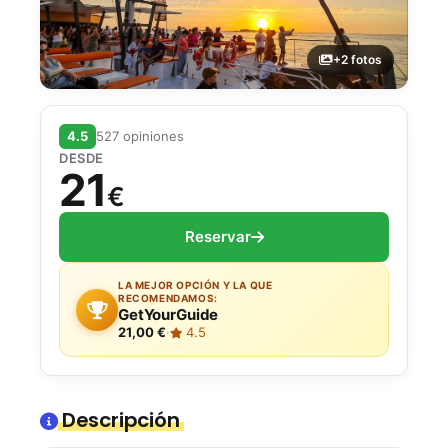
+2 fotos
4.5
527 opiniones
DESDE
21
€
Reservar
LA MEJOR OPCIÓN Y LA QUE
RECOMENDAMOS:
GetYourGuide
21,00 €
·
4.5
Descripción