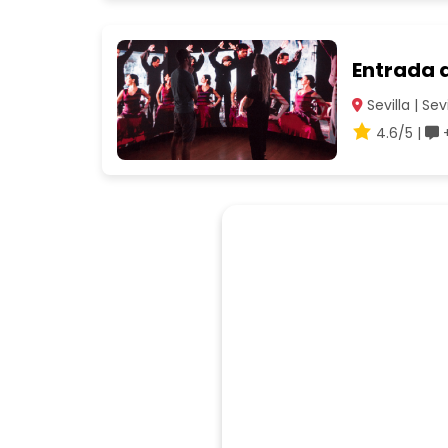
Entrada a
Sevilla | Sevi
4.6/5 |
+