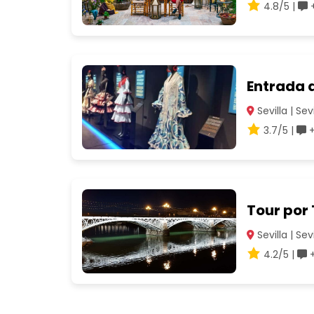
4.8/5 |
+
Entrada 
Sevilla | Sevi
3.7/5 |
+
Tour por
Sevilla | Sevi
4.2/5 |
+