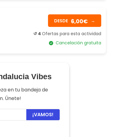
6,00€
DESDE
→
↺ 4
Ofertas para esta actividad
Cancelación gratuita
ndalucia Vibes
eza en tu bandeja de
am. Únete!
¡VAMOS!