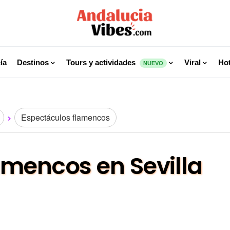
ía
Destinos
Tours y actividades
Viral
Hot
NUEVO
Espectáculos flamencos
amencos en Sevilla