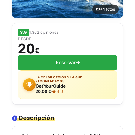
+4 fotos
3.9
1.362 opiniones
DESDE
20
€
Reservar
LA MEJOR OPCIÓN Y LA QUE
RECOMENDAMOS:
GetYourGuide
20,00 €
·
4.0
Descripción