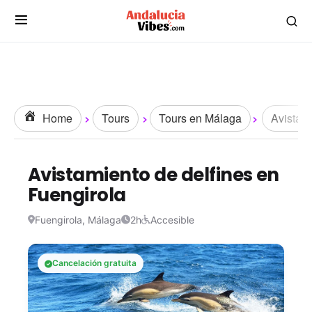
Home
Tours
Tours en Málaga
Avistam
Avistamiento de delfines en
Fuengirola
Fuengirola, Málaga
2h
Accesible
Cancelación gratuita