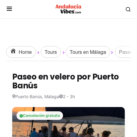
Home
Tours
Tours en Málaga
Paseos 
Paseo en velero por Puerto
Banús
Puerto Banús, Málaga
2 - 3h
Cancelación gratuita