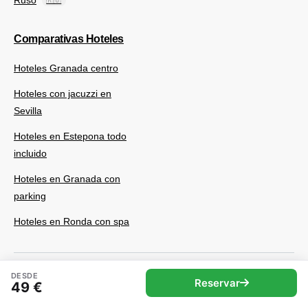
Ruso
🇷🇺
Comparativas Hoteles
Hoteles Granada centro
Hoteles con jacuzzi en
Sevilla
Hoteles en Estepona todo
incluido
Hoteles en Granada con
parking
Hoteles en Ronda con spa
DESDE
Reservar
49 €
© 2025 Andaluciavibes.com