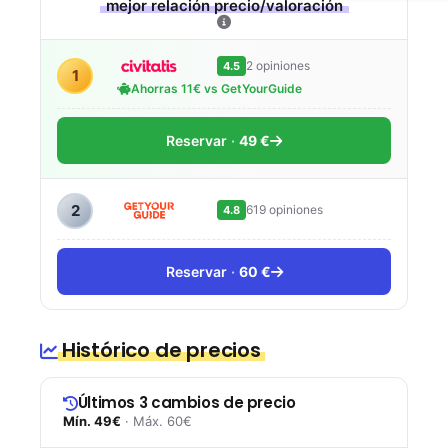
mejor relación precio/valoración
2 opiniones
4.5
1
Ahorras 11€ vs GetYourGuide
Reservar
49 €
2
619 opiniones
4.8
Reservar
60 €
Histórico de precios
Últimos 3 cambios de precio
Mín. 49€
· Máx. 60€