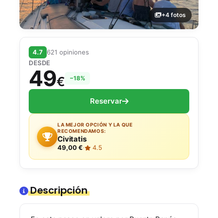
+4 fotos
4.7
621 opiniones
DESDE
49
€
−18%
Reservar
LA MEJOR OPCIÓN Y LA QUE
RECOMENDAMOS:
Civitatis
49,00 €
·
4.5
Descripción