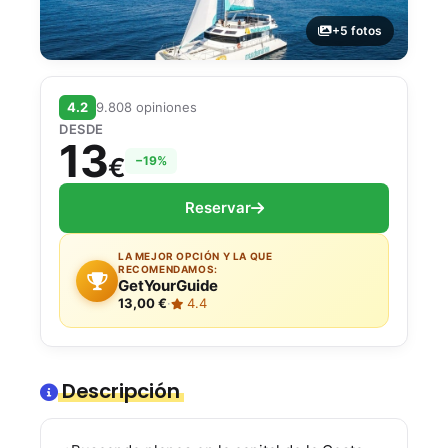
+5 fotos
4.2
9.808 opiniones
DESDE
13
€
−19%
Reservar
LA MEJOR OPCIÓN Y LA QUE
RECOMENDAMOS:
GetYourGuide
13,00 €
·
4.4
Descripción