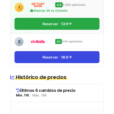
9.364 opiniones
4.4
1
Ahorras 3€ vs Civitatis
Reservar
13 €
2
444 opiniones
4.1
Reservar
16 €
Histórico de precios
Últimos 6 cambios de precio
Mín. 11€
· Máx. 16€