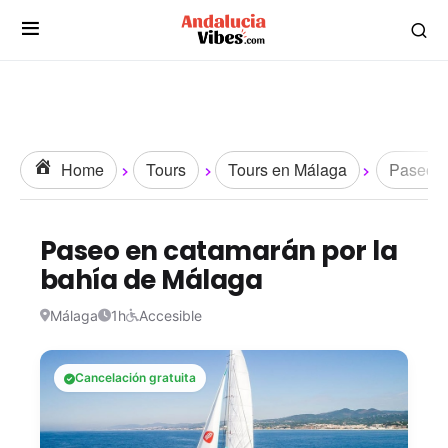
Home
Tours
Tours en Málaga
Paseos 
Paseo en catamarán por la
bahía de Málaga
Málaga
1h
Accesible
Cancelación gratuita