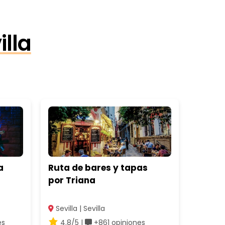
illa
a
Ruta de bares y tapas
por Triana
Sevilla | Sevilla
es
4.8/5 |
+861 opiniones