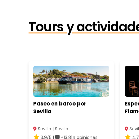
Tours y actividad
Paseo en barco por
Espec
Sevilla
Flam
Sevilla | Sevilla
Sevil
3.9/5 |
+13.814 opiniones
4.7