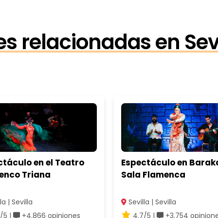
es relacionadas en Sev
táculo en el Teatro
Espectáculo en Barak
enco Triana
Sala Flamenca
la | Sevilla
Sevilla | Sevilla
/5 |
+4.866 opiniones
4.7/5 |
+3.754 opinion