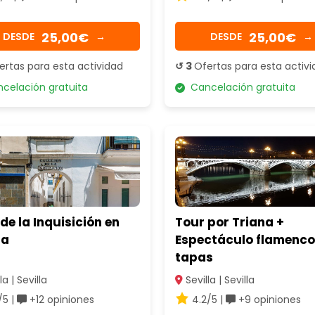
25,00€
25,00€
DESDE
→
DESDE
→
ertas para esta actividad
↺ 3
Ofertas para esta activ
elación gratuita
Cancelación gratuita
de la Inquisición en
Tour por Triana +
la
Espectáculo flamenco
tapas
la | Sevilla
Sevilla | Sevilla
/5 |
+12 opiniones
4.2/5 |
+9 opiniones