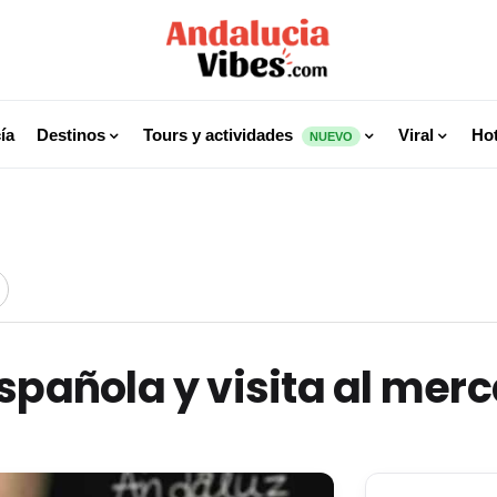
ía
Destinos
Tours y actividades
Viral
Hot
NUEVO
spañola y visita al mer