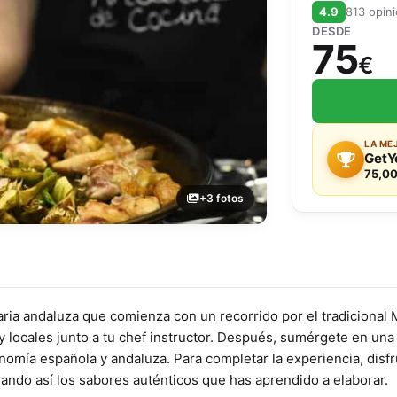
4.9
813 opin
DESDE
75
€
LA ME
GetY
75,00
+3 fotos
naria andaluza que comienza con un recorrido por el tradiciona
y locales junto a tu chef instructor. Después, sumérgete en una
onomía española y andaluza. Para completar la experiencia, disf
ando así los sabores auténticos que has aprendido a elaborar.