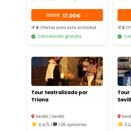
17,00€
DESDE
→
↺ 4
Ofertas para esta actividad
↺ 2
Of
Cancelación gratuita
Canc
Tour teatralizado por
Tour 
Triana
Sevil
Sevilla | Sevilla
Sevil
4.4/5 |
+26 opiniones
3.2