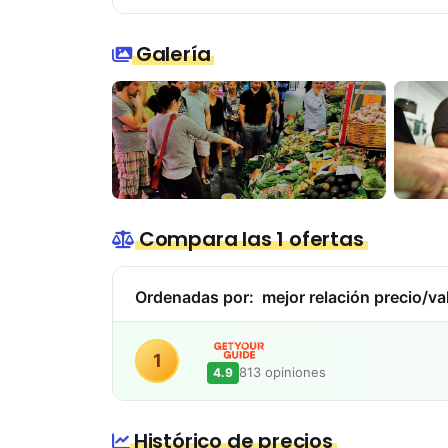
Galería
Compara las 1 ofertas
Ordenadas por:
mejor relación precio/va
1
813 opiniones
4.9
Histórico de precios