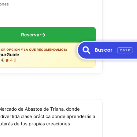
iones
Reservar
Buscar
Ctrl K
JOR OPCIÓN Y LA QUE RECOMENDAMOS:
ourGuide
 €
·
4.9
l Mercado de Abastos de Triana, donde
 divertida clase práctica donde aprenderás a
rutarás de tus propias creaciones