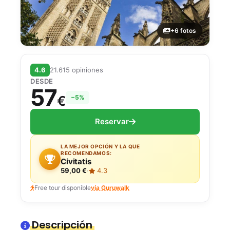
+6 fotos
4.6
21.615 opiniones
DESDE
57
€
−5%
Reservar
LA MEJOR OPCIÓN Y LA QUE
RECOMENDAMOS:
Civitatis
59,00 €
·
4.3
Free tour disponible
vía Guruwalk
Descripción