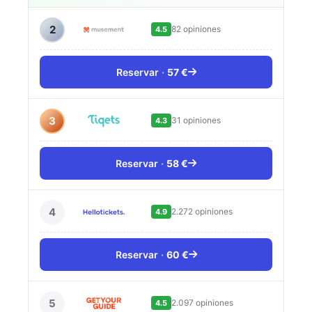
2
82 opiniones
4.5
Reservar
57 €
3
31 opiniones
4.3
Reservar
58 €
4
2.272 opiniones
4.9
Reservar
60 €
5
2.097 opiniones
4.5