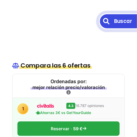
Buscar
Compara las 6 ofertas
Ordenadas por:
mejor relación precio/valoración
16.787 opiniones
4.3
1
Ahorras 3€ vs GetYourGuide
Reservar
59 €