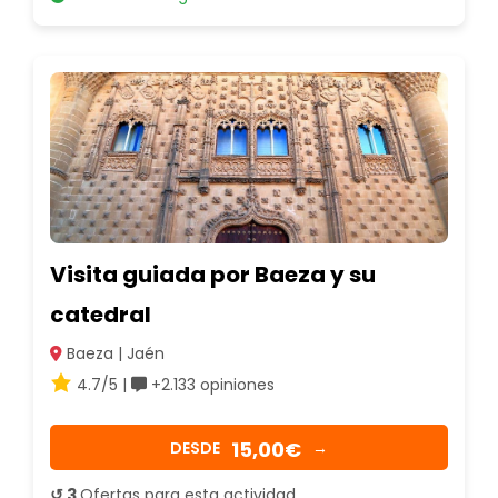
Visita guiada por Baeza y su
catedral
Baeza | Jaén
4.7/5 |
+2.133 opiniones
15,00€
DESDE
→
↺ 3
Ofertas para esta actividad