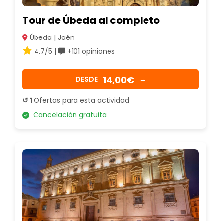
Tour de Úbeda al completo
Úbeda | Jaén
4.7/5 |
+101 opiniones
14,00€
DESDE
→
↺ 1
Ofertas para esta actividad
Cancelación gratuita