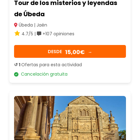
Tour de los misterios y leyendas
de Úbeda
Úbeda | Jaén
4.7/5 |
+107 opiniones
15,00€
DESDE
→
↺ 1
Ofertas para esta actividad
Cancelación gratuita