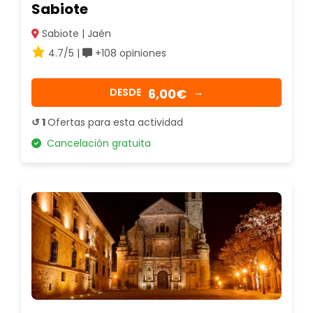
Sabiote
Sabiote | Jaén
4.7/5 |
+108 opiniones
6,00€
DESDE
→
↺ 1
Ofertas para esta actividad
Cancelación gratuita