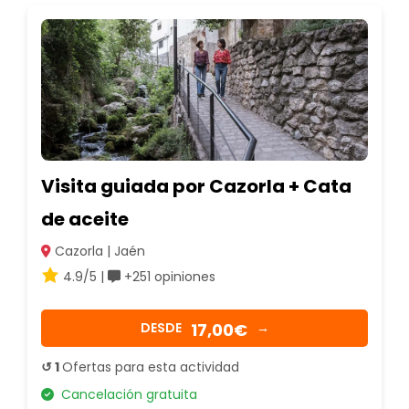
Visita guiada por Cazorla + Cata
de aceite
Cazorla | Jaén
4.9/5 |
+251 opiniones
17,00€
DESDE
→
↺ 1
Ofertas para esta actividad
Cancelación gratuita