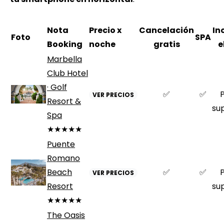
Nota
Precio x
Cancelación
In
Foto
SPA
Booking
noche
gratis
e
Marbella
Club Hotel
· Golf
✅
✅
VER PRECIOS
Resort &
su
Spa
★★★★★
Puente
Romano
Beach
✅
✅
VER PRECIOS
Resort
su
★★★★★
The Oasis