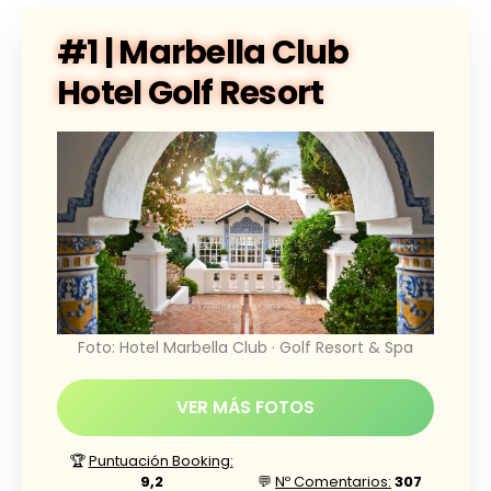
#1 | Marbella Club
Hotel Golf Resort
Foto: Hotel Marbella Club · Golf Resort & Spa
VER MÁS FOTOS
🏆
Puntuación Booking:
9,2
💬
Nº Comentarios:
307