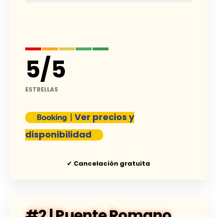
5
/
5
ESTRELLAS
|
Ver precios y
disponibilidad
✔
Cancelación gratuita
#2 | Puente Romano