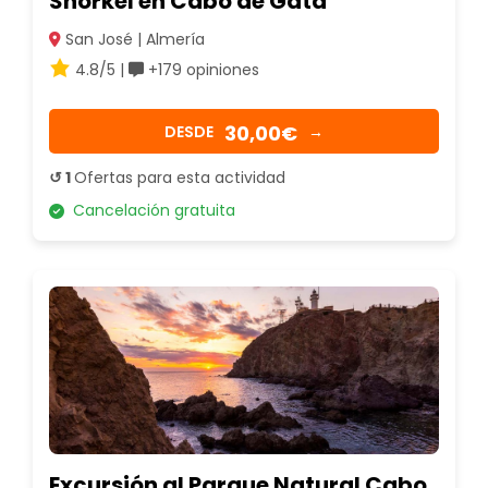
Snorkel en Cabo de Gata
San José | Almería
4.8/5 |
+179 opiniones
30,00€
DESDE
→
↺ 1
Ofertas para esta actividad
Cancelación gratuita
Excursión al Parque Natural Cabo