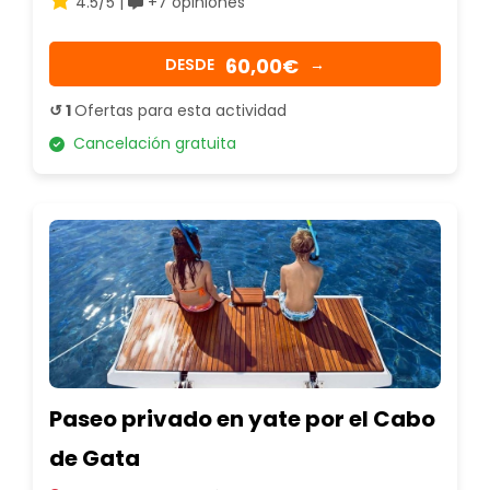
4.5/5 |
+7 opiniones
60,00€
DESDE
→
↺ 1
Ofertas para esta actividad
Cancelación gratuita
Paseo privado en yate por el Cabo
de Gata