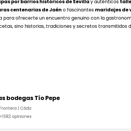
apas por barrios históricos de Sevilla
y auténticos
tall
aras centenarias de Jaén
o fascinantes
maridajes de 
 para ofrecerte un encuentro genuino con la gastronomía
tas, sino historias, tradiciones y secretos transmitidos
las bodegas Tío Pepe
Frontera | Cádiz
1.582 opiniones