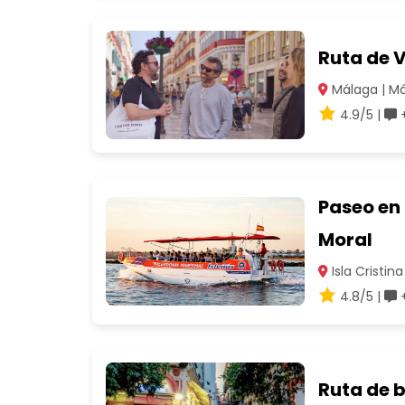
Ruta de 
Málaga | M
4.9/5 |
+
Paseo en 
Moral
Isla Cristina
4.8/5 |
+
Ruta de b