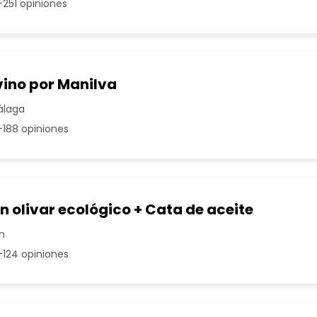
251 opiniones
vino por Manilva
álaga
188 opiniones
un olivar ecológico + Cata de aceite
n
124 opiniones