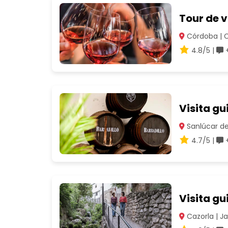
Tour de 
Córdoba | 
4.8/5 |
+
Visita gu
Sanlúcar de
4.7/5 |
+
Visita gu
Cazorla | J