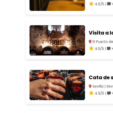
4.6/5 |
+
Visita a
El Puerto de
4.5/5 |
+
Cata de s
Sevilla | Sevi
4.9/5 |
+