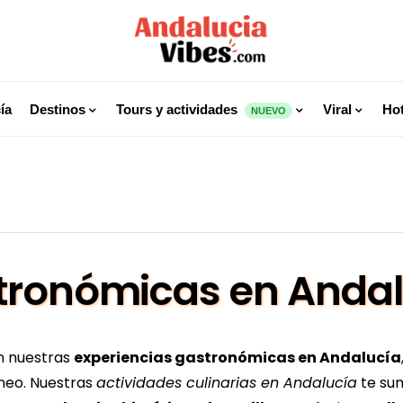
ía
Destinos
Tours y actividades
Viral
Hot
NUEVO
tronómicas en Anda
on nuestras
experiencias gastronómicas en Andalucía
áneo. Nuestras
actividades culinarias en Andalucía
te sum