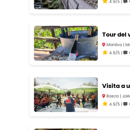
4.9/5 |
+
Tour del 
Manilva | M
4.9/5 |
+
Visita a 
Baeza | Jaé
4.9/5 |
+