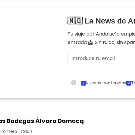
🇳🇬 La News de A
Tu viaje por Andalucía empi
entrada 📩. Sin ruido, sin sp
Nuevos contenidos
T
 las Bodegas Álvaro Domecq
Frontera | Cádiz