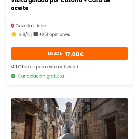
Visita guiada por Cazorla + Cata de
aceite
Cazorla | Jaén
4.9/5 |
+251 opiniones
17,00€
DESDE
→
↺ 1
Ofertas para esta actividad
Cancelación gratuita