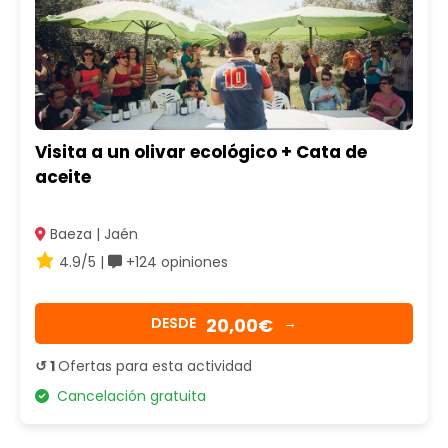
Visita a un olivar ecológico + Cata de
aceite
Baeza | Jaén
4.9/5 |
+124 opiniones
20,00€
DESDE
→
↺ 1
Ofertas para esta actividad
Cancelación gratuita