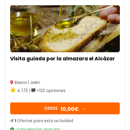
Visita guiada por la almazara el Alcázar
Baeza | Jaén
4.7/5 |
+123 opiniones
10,00€
DESDE
→
↺ 1
Ofertas para esta actividad
Cancelación gratuita