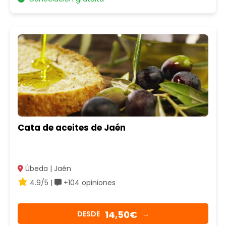
Cata de aceites de Jaén
Úbeda | Jaén
4.9/5 |
+104 opiniones
14,50€
DESDE
→