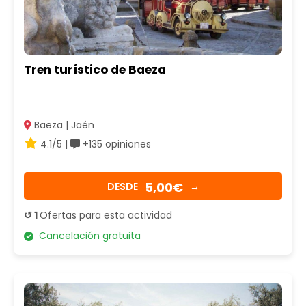
Tren turístico de Baeza
Baeza | Jaén
4.1/5 |
+135 opiniones
5,00€
DESDE
→
↺ 1
Ofertas para esta actividad
Cancelación gratuita