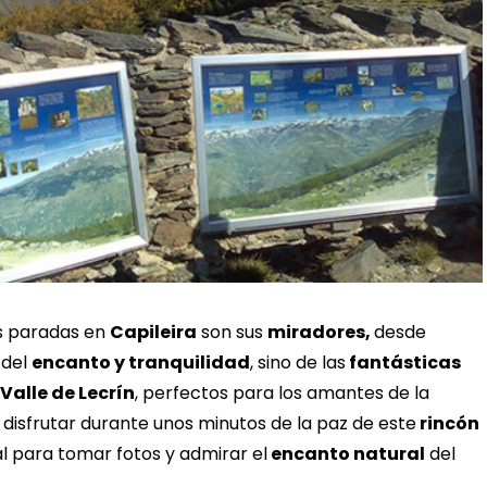
es paradas en
Capileira
son sus
miradores,
desde
 del
encanto y tranquilidad
, sino de las
fantásticas
Valle de Lecrín
, perfectos para los amantes de la
disfrutar durante unos minutos de la paz de este
rincón
eal para tomar fotos y admirar el
encanto natural
del