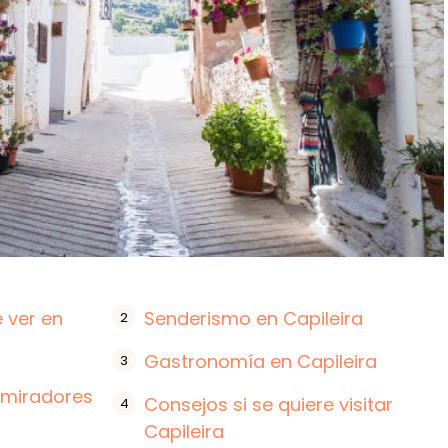
 ver en
Senderismo en Capileira
Gastronomía en Capileira
 miradores
Consejos si se quiere visitar
Capileira