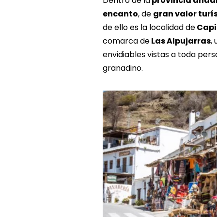
Dentro de la
provincia anda
encanto
, de
gran valor turí
de ello es la localidad de
Capi
comarca de
Las Alpujarras
,
envidiables vistas a toda pe
granadino.