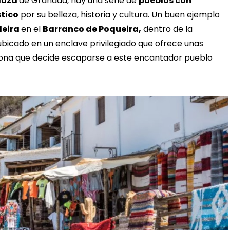
luza
de
Granada
, hay una serie de
pueblos con
stico
por su belleza, historia y cultura. Un buen ejemplo
leira
en el
Barranco de Poqueira,
dentro de la
 ubicado en un enclave privilegiado que ofrece unas
rsona que decide escaparse a este encantador pueblo