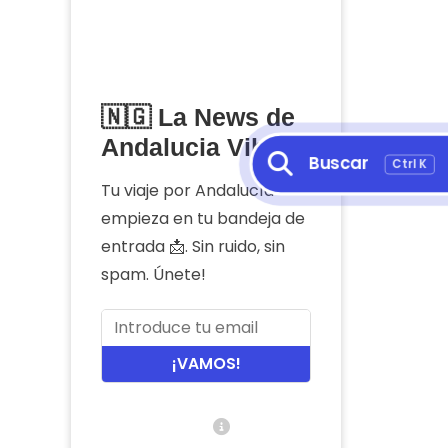
🇳🇬 La News de
Andalucia Vibes
Buscar
Ctrl K
Tu viaje por Andalucía
empieza en tu bandeja de
entrada 📩. Sin ruido, sin
spam. Únete!
¡VAMOS!