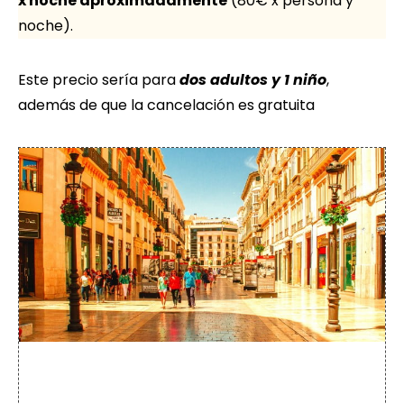
x noche aproximadamente
(80€ x persona y
noche).
Este precio sería para
dos adultos y 1 niño
,
además de que la cancelación es gratuita
+20
Free tours
en