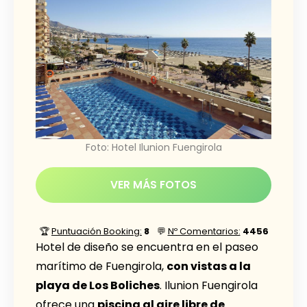
Foto: Hotel Ilunion Fuengirola
VER MÁS FOTOS
🏆
Puntuación Booking:
8
💬
Nº Comentarios:
4456
Hotel de diseño se encuentra en el paseo
marítimo de Fuengirola,
con vistas a la
playa de Los Boliches
. Ilunion Fuengirola
ofrece una
piscina al aire libre de