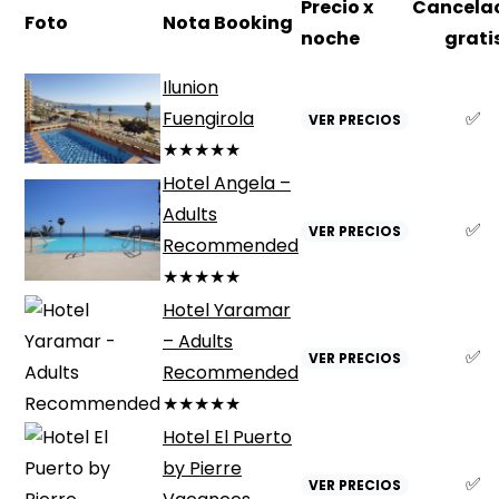
Precio x
Cancela
Foto
Nota Booking
noche
grati
Ilunion
Fuengirola
✅
VER PRECIOS
★★★★★
Hotel Angela –
Adults
✅
VER PRECIOS
Recommended
★★★★★
Hotel Yaramar
– Adults
✅
VER PRECIOS
Recommended
★★★★★
Hotel El Puerto
by Pierre
✅
VER PRECIOS