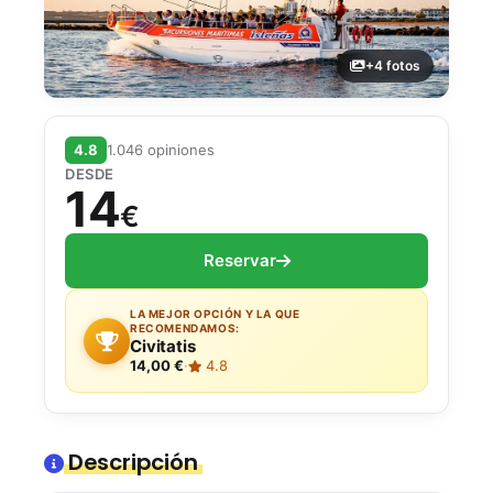
+4 fotos
4.8
1.046 opiniones
DESDE
14
€
Reservar
LA MEJOR OPCIÓN Y LA QUE
RECOMENDAMOS:
Civitatis
14,00 €
·
4.8
Descripción