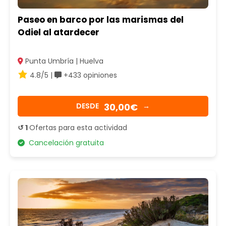
Paseo en barco por las marismas del
Odiel al atardecer
Punta Umbría | Huelva
4.8/5 |
+433 opiniones
30,00€
DESDE
→
↺ 1
Ofertas para esta actividad
Cancelación gratuita