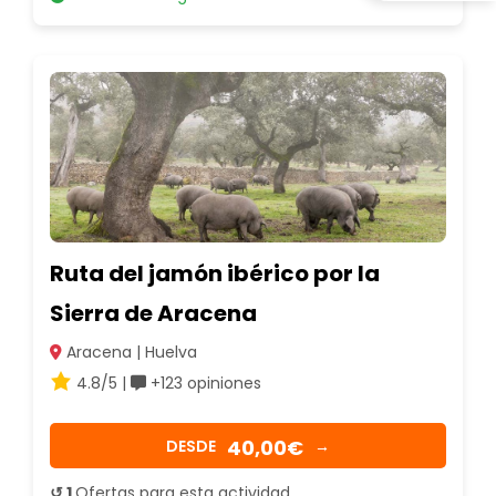
Ruta del jamón ibérico por la
Sierra de Aracena
Aracena | Huelva
4.8/5 |
+123 opiniones
40,00€
DESDE
→
↺ 1
Ofertas para esta actividad